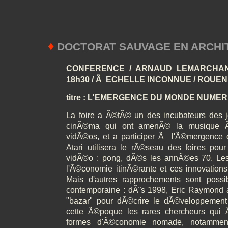
♦
DOCTORAT SAUVAGE EN ARCHI
CONFERENCE / ARNAUD LEMARCHAND 
18h30 / Ã ECHELLE INCONNUE / ROUEN
titre : L'EMERGENCE DU MONDE NUMER
La foire a Ã©tÃ© un des incubateurs des 
cinÃ©ma qui ont amenÃ© la musique Ã©
vidÃ©os, et a participer Ã l'Ã©mergenc
Atari utilisera le rÃ©seau des foires pour
vidÃ©o : pong, dÃ©s les annÃ©es 70. Les 
l'Ã©conomie itinÃ©rante et ces innovation
Mais d'autres rapprochements sont poss
contemporaine : dÃ¨s 1998, Eric Raymond a
"bazar" pour dÃ©crire le dÃ©veloppement 
cette Ã©poque les rares chercheurs qui Ã
formes d'Ã©conomie nomade, notamment