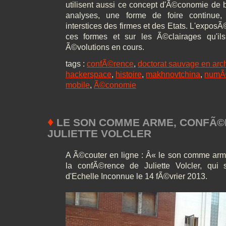
utilisent aussi ce concept d'Ã©conomie de b
analyses, une forme de foire continue, 
interstices des firmes et des Etats. L'exposÃ©
ces formes et sur les Ã©clairages qu'il
Ã©volutions en cours.
tags :
confÃ©rence
,
doctorat sauvage en arch
hackerspace
,
histoire
,
makhnovtchina
,
numÃ
mobile
,
Ã©conomie
♦
LE SON COMME ARME, CONFÃ©
JULIETTE VOLCLER
A Ã©couter en ligne : Â« le son comme arm
la confÃ©rence de Juliette Volcler, qui 
d'Echelle Inconnue le 14 fÃ©vrier 2013.