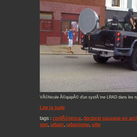
VÃ©hicule Ã©quipÃ© d'un systÃ¨me LRAD dans les ru
Lire la suite
tags :
confÃ©rence
,
doctorat sauvage en arch
son
,
urbain
,
urbanisme
,
ville