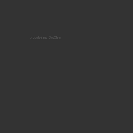
propulsé par DotClear