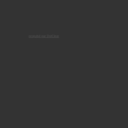
propulsé par DotClear