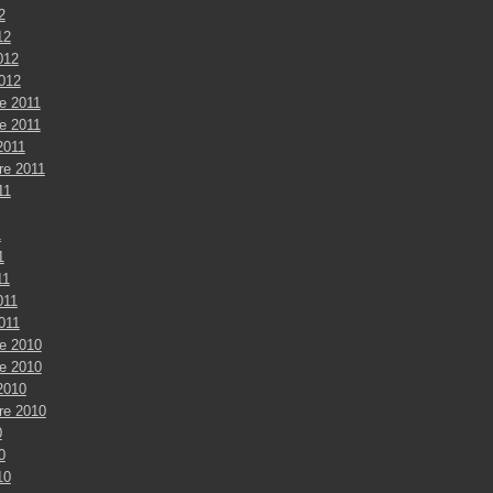
2
12
012
2012
e 2011
e 2011
2011
re 2011
11
1
1
11
011
2011
e 2010
e 2010
2010
re 2010
0
0
10