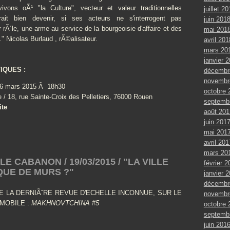
ivons oÃ¹ "la Culture", vecteur et valeur traditionnelles
juillet 2
rait bien devenir, si ses acteurs ne s'interrogent pas
juin 201
rÃ´le, une arme au service de la bourgeoisie d'affaire et des
mai 201
" Nicolas Burlaud , rÃ©alisateur.
avril 201
mars 20
janvier 
IQUES :
décembr
novembr
6 mars 2015 Ã 18h30
octobre 
/ 18, rue Sainte-Croix des Pelletiers, 76000 Rouen
septemb
ite
août 201
juin 201
mai 201
avril 201
mars 20
LE CABANON / 19/03/2015 / "LA VILLE
février 2
 QUE DE MURS ?"
janvier 
décembr
 LA DERNIÃˆRE REVUE D'ECHELLE INCONNUE, SUR LE
novembr
 MOBILE :
MAKHNOVTCHINA #5
octobre 
septemb
juin 201