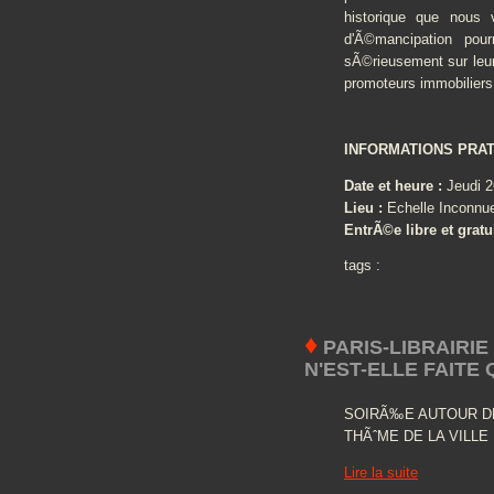
historique que nous v
d'Ã©mancipation pour
sÃ©rieusement sur leur 
promoteurs immobiliers.
INFORMATIONS PRAT
Date et heure :
Jeudi 2
Lieu :
Echelle Inconnue 
EntrÃ©e libre et gratu
tags :
♦
PARIS-LIBRAIRIE 
N'EST-ELLE FAITE
SOIRÃ‰E AUTOUR DE
THÃˆME DE LA VILLE
Lire la suite