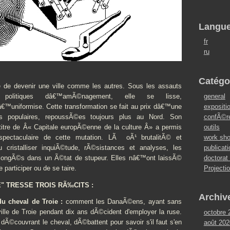
Langu
fr
ru
Catégo
e de devenir une ville comme les autres. Sous les assauts
general
olitiques dâ€™amÃ©nagement, elle se lisse,
expositi
™uniformise. Cette transformation se fait au prix dâ€™une
confÃ©r
es populaires, repoussÃ©es toujours plus au Nord. Son
outils
titre de Â« Capitale europÃ©enne de la culture Â» a permis
work sh
spectaculaire de cette mutation. LÃ oÃ¹ brutalitÃ© et
publicat
u cristalliser inquiÃ©tude, rÃ©sistances et analyses, les
doctorat
plongÃ©s dans un Ã©tat de stupeur. Elles nâ€™ont laissÃ©
Projecti
participer ou de se taire.
E" TRESSE TROIS RÃ‰CITS :
Archiv
u cheval de Troie :
comment les DanaÃ©ens, ayant sans
lle de Troie pendant dix ans dÃ©cident d'employer la ruse.
octobre 
Ã©couvrant le cheval, dÃ©battent pour savoir s'il faut s'en
août 202