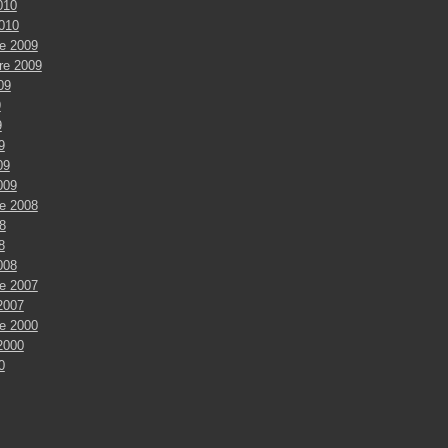
010
2010
e 2009
re 2009
009
9
9
9
09
009
e 2008
8
8
008
e 2007
2007
e 2000
2000
0