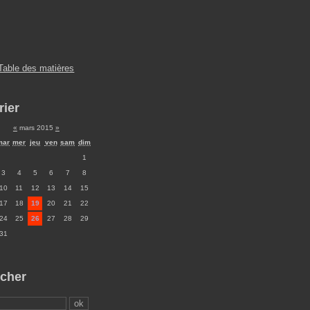
Table des matières
rier
«
mars 2015
»
mar
mer
jeu
ven
sam
dim
1
3
4
5
6
7
8
10
11
12
13
14
15
17
18
19
20
21
22
24
25
26
27
28
29
31
cher