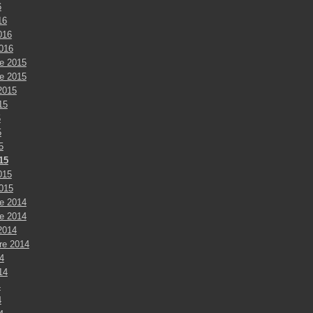
6
16
016
2016
e 2015
e 2015
2015
015
5
5
5
15
015
2015
e 2014
e 2014
2014
re 2014
4
014
4
4