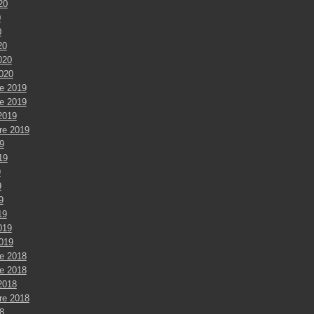
020
0
0
20
020
2020
e 2019
e 2019
2019
re 2019
9
019
9
9
9
19
019
2019
e 2018
e 2018
2018
re 2018
8