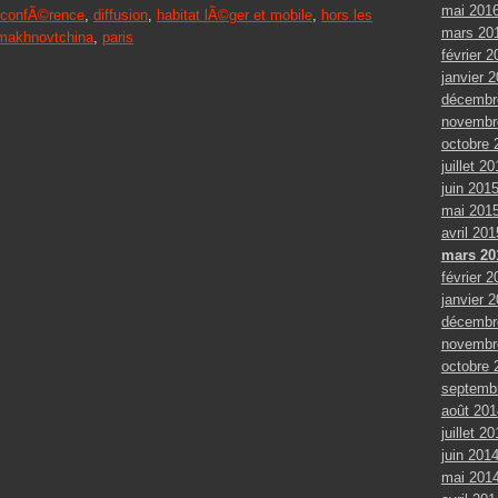
mai 201
confÃ©rence
,
diffusion
,
habitat lÃ©ger et mobile
,
hors les
mars 20
makhnovtchina
,
paris
février 2
janvier 
décembr
novembr
octobre 
juillet 2
juin 201
mai 201
avril 201
mars 20
février 2
janvier 
décembr
novembr
octobre 
septemb
août 201
juillet 2
juin 201
mai 201