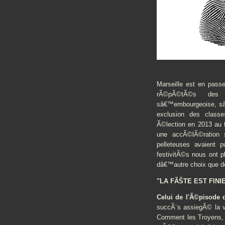
Marseille est en pass
rÃ©pÃ©tÃ©s des p
sâ€™embourgeoise, sâ€
exclusion des class
Ã©lection en 2013 au 
une accÃ©lÃ©ration 
pelleteuses avaient p
festivitÃ©s nous ont 
dâ€™autre choix que de 
"LA FÃŠTE EST FINI
Celui de l'Ã©pisode d
succÃ¨s assiegÃ© la vi
Comment les Troyens, d