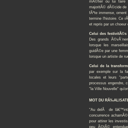
mÃ©fier ou lui faire
majoritÃ© dÃ©cide de l
fÃªte immense, ornent 
termine l'histoire. Ce r
et repris par un choeur 
Celui des festivitÃ©
Des grands Ã©vÃ¨nem
lorsque les marseill
guidÃ©e par une femme
lorsque un artiste de ru
Celui de la transform
par exemple sur la fa
locales et leurs "par
processus engendre, c
"la Ville Nouvelle" qu'o
MOT DU RÃ‰ALISATE
"Au delÃ de lâ€™intÃ
concurrence acharnÃ©e
pour attirer les investi
peu Ã©tÃ© entendues