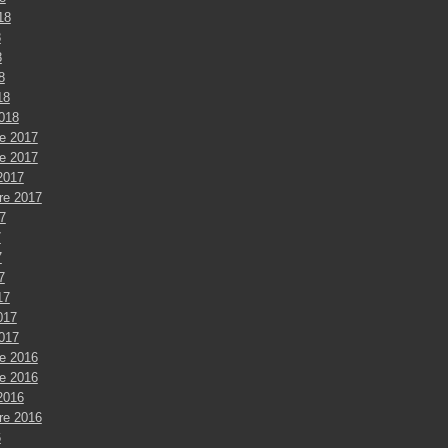
018
8
8
8
18
2018
e 2017
e 2017
2017
re 2017
7
7
7
7
17
017
2017
e 2016
e 2016
2016
re 2016
6