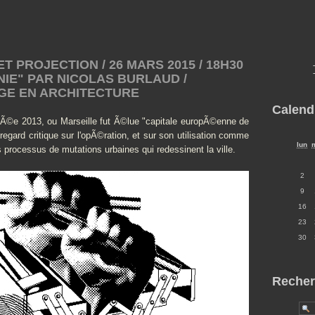
PROJECTION / 26 MARS 2015 / 18H30
INIE" PAR NICOLAS BURLAUD /
GE EN ARCHITECTURE
Calend
annÃ©e 2013, ou Marseille fut Ã©lue "capitale europÃ©enne de
 regard critique sur l'opÃ©ration, et sur son utilisation comme
lun
processus de mutations urbaines qui redessinent la ville.
2
9
16
23
30
Recher