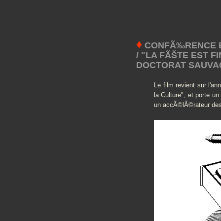
♦
CONFÃ‰RENCE ET 
/ "LA FÃŠTE EST F
DOCTORAT SAUVA
Le film revient sur l'
la Culture", et porte un
un accÃ©lÃ©rateur des 