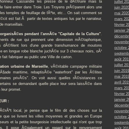
 honneur. Cassandre les presse de le dÃ©truire mais la
juillet 2
e faire entrer dans Troie. Les Troyens prÃ©parent alors une
juin 202
les temples de feuillage de fÃªte, etc... On sait comment se
mai 202
Ã©cit est fait Ã partir de textes antiques lus par le narrateur,
mars 20
de marseillais.
février 2
janvier 
s organisÃ©es pendant l'annÃ©e "Capitale de la Culture"
.
décembr
ents de rue qui prennent une dimension mÃ©taphorique,
novembr
ais dÃ©filent lors d'une grande transhumance de moutons
octobre 
 en longue robe blanche juchÃ©e sur 3 chevaux noirs, oÃ¹
septemb
e fait fabriquer au public une Ville de carton.
août 201
juillet 2
ation urbaine de Marseille
, vÃ©ritable campagne militaire
juin 201
Ã§ade maritime, rebaptisÃ©e "waterfront" par les Ã©lites
mai 201
tenaires privÃ©s". On voit aussi quelles rÃ©sistances ce
avril 201
ertains se demandant quelle place leur sera laissÃ©e dans
mars 20
n leur promet.
février 2
janvier 
UR :
décembr
©rÃªt local, je pense que le film dit des choses sur la
novembr
 que se livrent les villes moyennes et grandes en Europe
octobre 
sseurs et la petite bourgeoisie intellectuelle qui n'ont que trop
septemb
. Il pose Ã©galement un regard sur le renversement
août 201