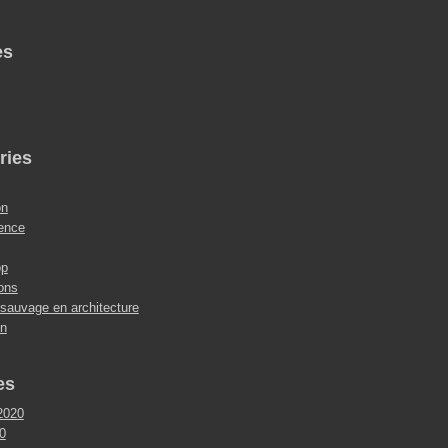
es
ries
on
ence
op
ions
 sauvage en architecture
on
es
2020
0