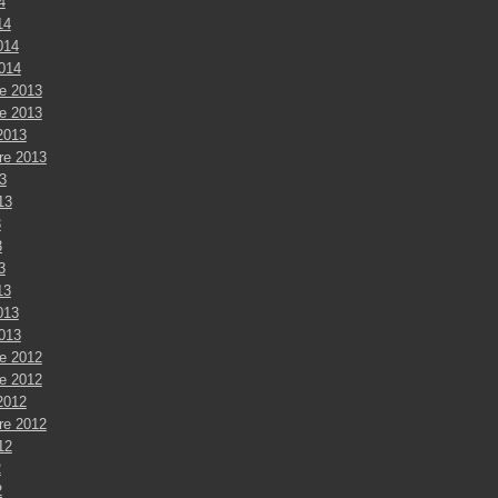
4
14
014
2014
e 2013
e 2013
2013
re 2013
3
013
3
3
3
13
013
2013
e 2012
e 2012
2012
re 2012
012
2
2