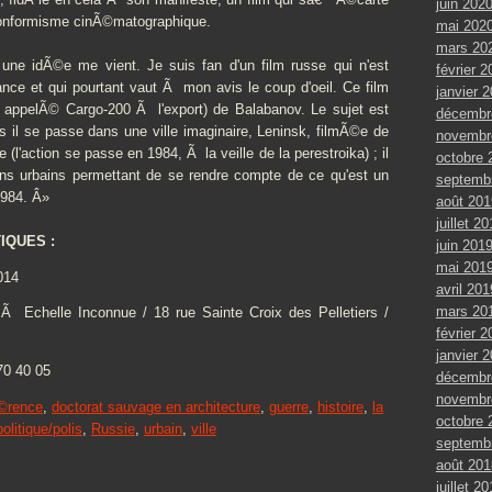
juin 202
onformisme cinÃ©matographique.
mai 202
mars 20
e idÃ©e me vient. Je suis fan d'un film russe qui n'est
février 2
ce et qui pourtant vaut Ã mon avis le coup d'oeil. Ce film
janvier 
s appelÃ© Cargo-200 Ã l'export) de Balabanov. Le sujet est
décembr
is il se passe dans une ville imaginaire, Leninsk, filmÃ©e de
novembr
 (l'action se passe en 1984, Ã la veille de la perestroika) ; il
octobre 
ans urbains permettant de se rendre compte de ce qu'est un
septemb
1984. Â»
août 201
juillet 2
IQUES :
juin 201
mai 201
014
avril 201
mars 20
 Ã Echelle Inconnue / 18 rue Sainte Croix des Pelletiers /
février 2
janvier 
70 40 05
décembr
novembr
©rence
,
doctorat sauvage en architecture
,
guerre
,
histoire
,
la
octobre 
politique/polis
,
Russie
,
urbain
,
ville
septemb
août 201
juillet 2