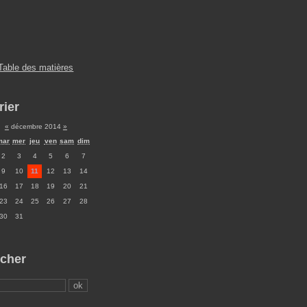
Table des matières
rier
«
décembre 2014
»
mar
mer
jeu
ven
sam
dim
2
3
4
5
6
7
9
10
11
12
13
14
16
17
18
19
20
21
23
24
25
26
27
28
30
31
cher