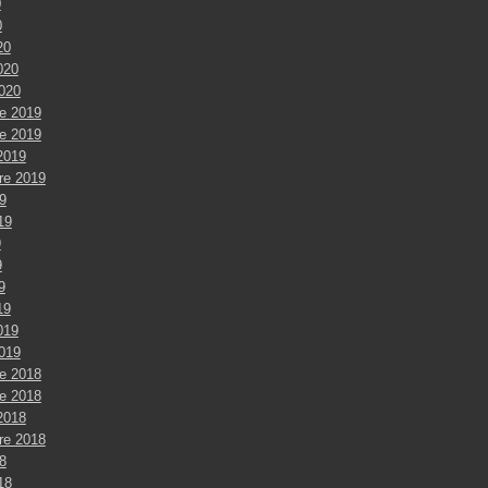
0
0
20
020
2020
e 2019
e 2019
2019
re 2019
9
019
9
9
9
19
019
2019
e 2018
e 2018
2018
re 2018
8
018