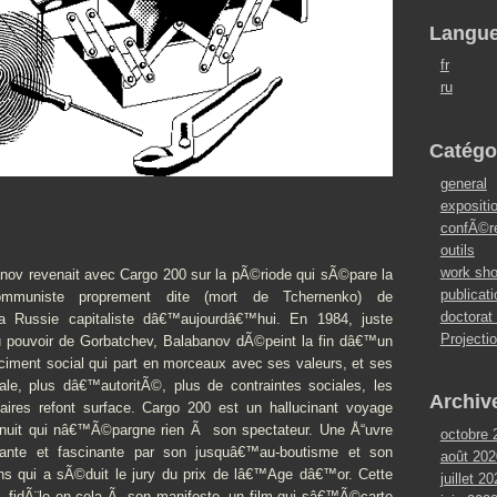
Langu
fr
ru
Catégo
general
expositi
confÃ©r
outils
work sh
nov revenait avec Cargo 200 sur la pÃ©riode qui sÃ©pare la
publicat
mmuniste proprement dite (mort de Tchernenko) de
doctorat
 Russie capitaliste dâ€™aujourdâ€™hui. En 1984, juste
Projecti
 pouvoir de Gorbatchev, Balabanov dÃ©peint la fin dâ€™un
 ciment social qui part en morceaux avec ses valeurs, et ses
ale, plus dâ€™autoritÃ©, plus de contraintes sociales, les
Archiv
maires refont surface. Cargo 200 est un hallucinant voyage
la nuit qui nâ€™Ã©pargne rien Ã son spectateur. Une Å“uvre
octobre 
rante et fascinante par son jusquâ€™au-boutisme et son
août 202
s qui a sÃ©duit le jury du prix de lâ€™Age dâ€™or. Cette
juillet 2
, fidÃ¨le en cela Ã son manifeste, un film qui sâ€™Ã©carte