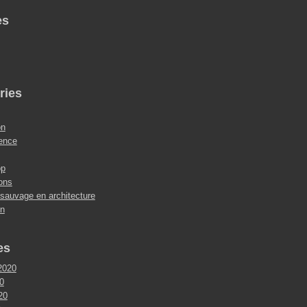
es
ries
on
ence
op
ions
 sauvage en architecture
on
es
2020
0
020