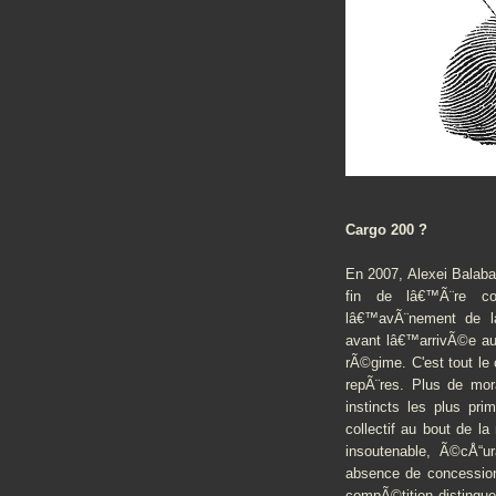
Cargo 200 ?
En 2007, Alexei Balaba
fin de lâ€™Ã¨re co
lâ€™avÃ¨nement de la
avant lâ€™arrivÃ©e au
rÃ©gime. C'est tout le
repÃ¨res. Plus de mor
instincts les plus pri
collectif au bout de 
insoutenable, Ã©cÅ“u
absence de concession
compÃ©tition distingue