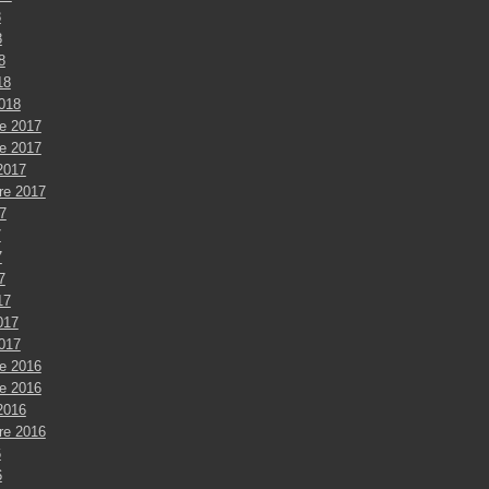
8
8
8
18
2018
e 2017
e 2017
2017
re 2017
7
7
7
7
17
017
2017
e 2016
e 2016
2016
re 2016
6
6