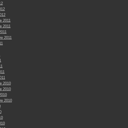
12
012
2012
e 2011
e 2011
2011
re 2011
11
1
1
11
011
2011
e 2010
e 2010
2010
re 2010
0
0
10
010