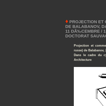
♦
PROJECTION ET 
DE BALABANOV, DA
11 DÃ‰CEMBRE / 1
DOCTORAT SAUVA
Projection et comm
russe) de Balabanov, 
Dans le cadre du cy
Architecture