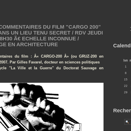
COMMENTAIRES DU FILM "CARGO 200"
NS UN LIEU TENU SECRET / RDV JEUDI
8H30 Ã€ ECHELLE INCONNUE /
GE EN ARCHITECTURE
Calend
entaires du film : Â« CARGO-200 Â» (ou GRUZ-200 en
lun
2007. Par Gilles Favarel, docteur en sciences politiques
1
cle "La Ville et la Guerre" du Doctorat Sauvage en
8
15
22
29
Recher