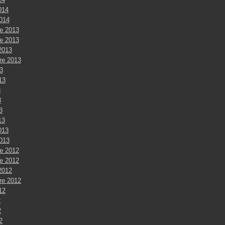
014
2014
e 2013
e 2013
2013
re 2013
3
013
3
3
3
13
013
2013
e 2012
e 2012
2012
re 2012
012
2
2
2