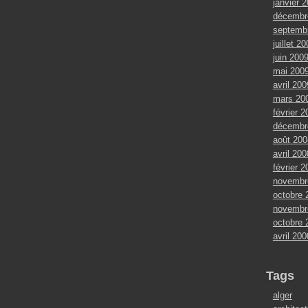
janvier 
décembr
septemb
juillet 2
juin 200
mai 200
avril 200
mars 20
février 2
décembr
août 200
avril 200
février 2
novembr
octobre 
novembr
octobre 
avril 200
Tags
alger