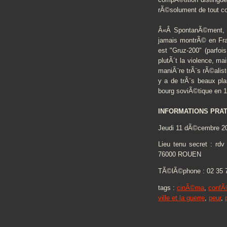
rÃ©solument de tout c
Â«Â SpontanÃ©ment, un
jamais montrÃ© en Fran
est "Gruz-200" (parfoi
plutÃ´t la violence, ma
maniÃ¨re trÃ¨s rÃ©aliste
y a de trÃ¨s beaux pl
bourg soviÃ©tique en 
INFORMATIONS PRAT
Jeudi 11 dÃ©cembre 2
Lieu tenu secret : rdv
76000 ROUEN
TÃ©lÃ©phone : 02 35 
tags :
cinÃ©ma
,
confÃ
ville et la guerre
,
peur
,