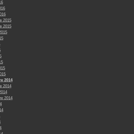
16
016
2016
e 2015
e 2015
2015
015
5
5
5
15
015
2015
e 2014
e 2014
2014
re 2014
4
014
4
4
4
14