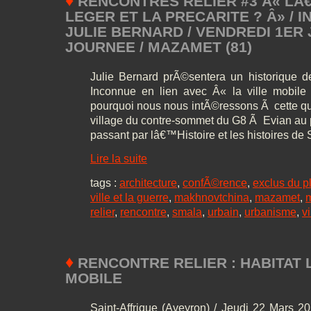
♦
RENCONTRES RELIER #3 Â« LÂ
LEGER ET LA PRECARITE ? Â» / 
JULIE BERNARD / VENDREDI 1ER J
JOURNEE / MAZAMET (81)
Julie Bernard prÃ©sentera un historique 
Inconnue en lien avec Â« la ville mobile
pourquoi nous nous intÃ©ressons Ã cette qu
village du contre-sommet du G8 Ã Evian au 
passant par lâ€™Histoire et les histoires de
Lire la suite
tags :
architecture
,
confÃ©rence
,
exclus du p
ville et la guerre
,
makhnovtchina
,
mazamet
,
m
relier
,
rencontre
,
smala
,
urbain
,
urbanisme
,
v
♦
RENCONTRE RELIER : HABITAT 
MOBILE
Saint-Affrique (Aveyron) / Jeudi 22 Mars 201