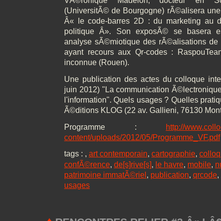
VÃ©ronique Madelon, docteur en S
(UniversitÃ© de Bourgogne) rÃ©alisera une
Â« le code-barres 2D : du marketing au d
politique Â». Son exposÃ© se basera es
analyse sÃ©miotique des rÃ©alisations de de
ayant recours aux Qr-codes : RaspouTea
inconnue (Rouen).
Une publication des actes du colloque inte
juin 2012) "La communication Ã©lectroniqu
l'information". Quels usages ? Quelles prati
Ã©ditions KLOG (22 av. Gallieni, 76130 Mont
Programme :
http://www.col
content/uploads/2012/05/Programme_VF.pdf
tags :
,
art contemporain
,
cartographie
,
colloq
confÃ©rence
,
de[s]rive[s]
,
le havre
,
mobile
,
n
patrimoine immatÃ©riel
,
publication
,
qrcode
,
usages