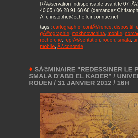
RÃ©servation indispensable avant le 07 fÃ©
40 05 / 06 28 91 68 68 (demandez Christo
Ã christophe@echelleinconnue.net
tags :
cartographie
,
confÃ©rence
,
dispositif
,
gÃ©ographie
,
makhnovtchina
,
mobile
,
noma
recherche
,
reprÃ©sentation
,
rouen
,
smala
,
un
mobile
,
Ã©conomie
♦
SÃ©MINAIRE "REDESSINER LE P
SMALA D'ABD EL KADER" / UNIVE
ROUEN / 31 JANVIER 2012 / 16H