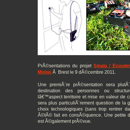
PrÃ©sentations du projet
Smala / Ecouter
Mobio
Ã Brest le 9 dÃ©cembre 2011.
Une premiÃ¨re prÃ©sentation sera plutÃ
destination des personnes ou structu
lâ€™aspect territoire et mise en valeur de c
sera plus particuliÃ¨rement question de la 
choix technologiques (sans trop rentrer da
Ã©tÃ© fait en consÃ©quence. Une peti
est Ã©galement prÃ©vue.