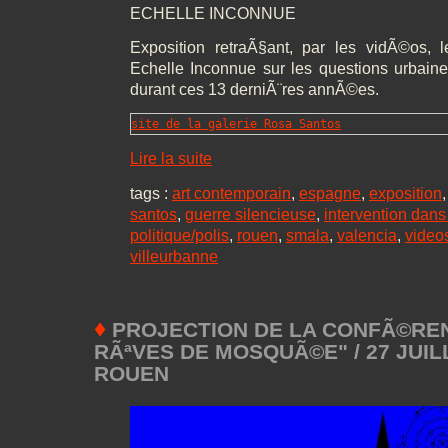
ECHELLE INCONNUE
Exposition retraÃ§ant, par les vidÃ©os, 
Echelle Inconnue sur les questions urbaines
durant ces 13 derniÃ¨res annÃ©es.
site de la galerie Rosa Santos
Lire la suite
tags :
art contemporain
,
espagne
,
exposition
santos
,
guerre silencieuse
,
intervention dans
politique/polis
,
rouen
,
smala
,
valencia
,
video
villeurbanne
♦
PROJECTION DE LA CONFÃ©REN
RÃªVES DE MOSQUÃ©E" / 27 JUILL
ROUEN