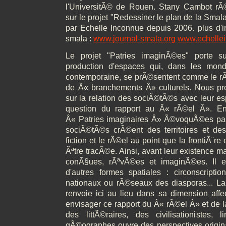
l'UniversitÃ© de Rouen. Stany Cambot rÃ
sur le projet "Redessiner le plan de la Smal
par Echelle Inconnue depuis 2006. plus d'in
smala :
www.journal-smala.org
www.echellei
Le projet "Patries imaginÃ©es" porte s
production d'espaces qui, dans les mond
contemporaine, se prÃ©sentent comme le r
de Â« branchements Â» culturels. Nous pr
sur la relation des sociÃ©tÃ©s avec leur es
question du rapport au Â« rÃ©el Â». En
Â« Patries imaginaires Â» Ã©voquÃ©es par
sociÃ©tÃ©s crÃ©ent des territoires et des
fiction et le rÃ©el au point que la frontiÃ¨re
Ãªtre tracÃ©e. Ainsi, avant leur existence mat
conÃ§ues, rÃªvÃ©es et imaginÃ©es. Il
d'autres formes spatiales : circonscriptions
nationaux ou rÃ©seaux des diasporas... La
renvoie ici au lieu dans sa dimension affect
envisager ce rapport du Â« rÃ©el Â» et de la 
des littÃ©raires, des civilisationistes, l
gÃ©ographes ouvre des perspectives origina