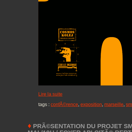
Lire la suite
tags :
confÃ©rence
,
exposition
,
marseille
,
sm
♦
PRÃ©SENTATION DU PROJET SMA