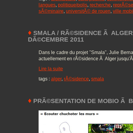
langues
,
politique/polis
,
recherche
,
reprÃ©se
sÃ©minaire
,
universitÃ© de rouen
,
ville mobi
♦
SMALA / RÃ©SIDENCE Ã ALGER 
DÃ©CEMBRE 2011
Dans le cadre du projet "Smala", Julie Bern
actuellement en rÃ©sidence Ã Alger jusqu'Ã
Lire la suite
tags :
alger
,
rÃ©sidence
,
smala
♦
PRÃ©SENTATION DE MOBIO Ã 