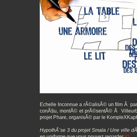
Echelle Inconnue a rÃ©alisÃ© un film Ã par
conÃ§u, montÃ© et prÃ©sentÃ© Ã Villeurb
projet Phare, organisÃ© par le KompleXKa
HypothÃ¨se 3 du projet Smala / Une ville d
en uniforme
que vous pouvez regarder
ici