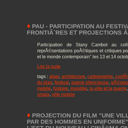
♦
PAU - PARTICIPATION AU FESTI
FRONTIÃˆRES ET PROJECTIONS Â» 
Participation de Stany Cambot au coll
reprÃ©sentations poÃ©tiques et critiques pou
et le monde contemporain" les 13 et 14 octo
Lire la suite
tags :
alger
,
architecture
,
cartographie
,
confÃ
du plan
,
festival
,
guerre silencieuse
,
gÃ©ogr
mobile
,
histoire
,
invisible
,
la ville et la guerre
smala
,
ville mobile
♦
PROJECTION DU FILM "UNE VIL
PAR DES HOMMES EN UNIFORME" 
L'EST DU NOUVEAU / CINÃ©MA O