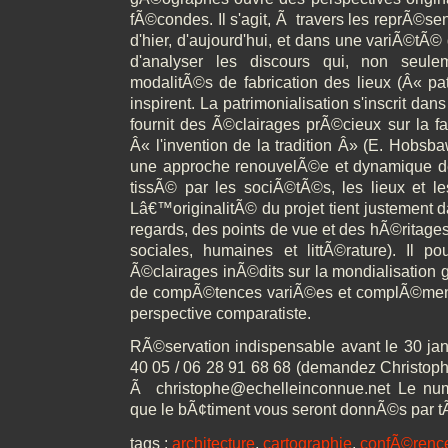
fÃ©condes. Il s'agit, Ã travers les reprÃ©s
d'hier, d'aujourd'hui, et dans une variÃ©tÃ© d
d'analyser les discours qui, non seul
modalitÃ©s de fabrication des lieux (Â« pa
inspirent. La patrimonialisation s'inscrit da
fournit des Ã©clairages prÃ©cieux sur la fab
Â« l'invention de la tradition Â» (E. Hobsb
une approche renouvelÃ©e et dynamique de
tissÃ© par les sociÃ©tÃ©s, les lieux et les
Lâ€™originalitÃ© du projet tient justement d
regards, des points de vue et des hÃ©ritages
sociales, humaines et littÃ©rature). Il po
Ã©clairages inÃ©dits sur la mondialisation 
de compÃ©tences variÃ©es et complÃ©menta
perspective comparatiste.
RÃ©servation indispensable avant le 30 jan
40 05 / 06 28 91 68 68 (demandez Christo
Ã christophe@echelleinconnue.net Le num
que le bÃ¢timent vous seront donnÃ©s par
tags :
architecture
,
cartographie
,
confÃ©renc