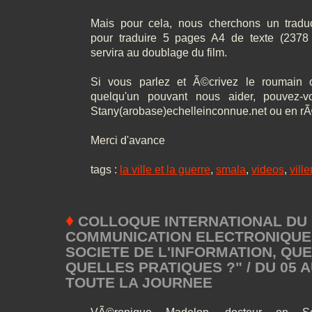
Mais pour cela, nous cherchons un traduc
pour traduire 5 pages A4 de texte (2378 
servira au doublage du film.
Si vous parlez et Ã©crivez le roumain 
quelqu'un pouvant nous aider, pouvez-
Stany(arobase)echelleinconnue.net ou en r
Merci d'avance
tags :
la ville et la guerre
,
smala
,
videos
,
vill
♦
COLLOQUE INTERNATIONAL DU 
COMMUNICATION ELECTRONIQUE
SOCIETE DE L'INFORMATION, QU
QUELLES PRATIQUES ?" / DU 05 AU
TOUTE LA JOURNEE