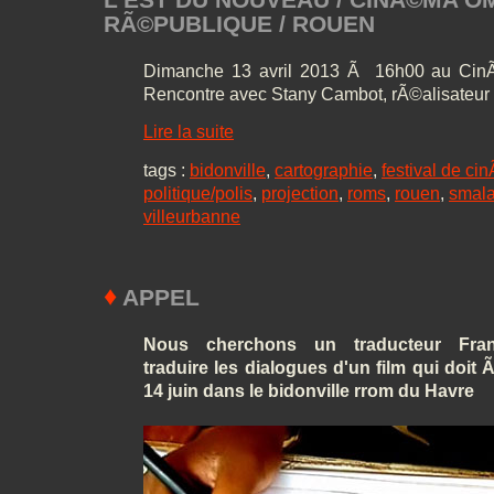
RÃ©PUBLIQUE / ROUEN
Dimanche 13 avril 2013 Ã 16h00 au C
Rencontre avec Stany Cambot, rÃ©alisateur d
Lire la suite
tags :
bidonville
,
cartographie
,
festival de c
politique/polis
,
projection
,
roms
,
rouen
,
smal
villeurbanne
♦
APPEL
Nous cherchons un traducteur Fran
traduire les dialogues d'un film qui doit 
14 juin dans le bidonville rrom du Havre