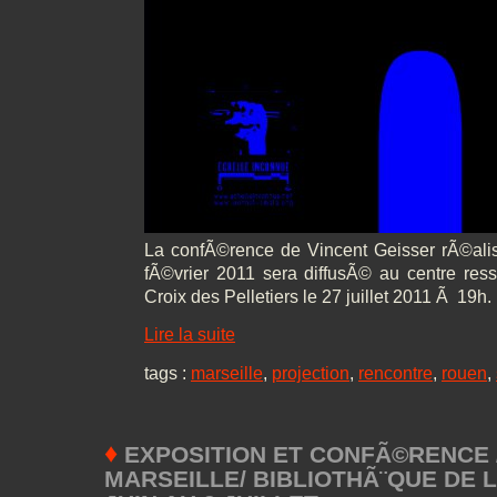
La confÃ©rence de Vincent Geisser rÃ©ali
fÃ©vrier 2011 sera diffusÃ© au centre res
Croix des Pelletiers le 27 juillet 2011 Ã 19h.
Lire la suite
tags :
marseille
,
projection
,
rencontre
,
rouen
,
♦
EXPOSITION ET CONFÃ©RENCE 
MARSEILLE/ BIBLIOTHÃ¨QUE DE L