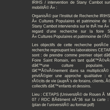
IRIHS / intervention de Stany Cambot sur
mobilitÃ© Â» :
OrganisÃ© par l'Institut de Recherche IRIHS
Â« Cultures Populaires et patrimoine d
Stany Cambot interviendra sur le thÃ¨me Â« 
regard d'une recherche sur la foire Sa
Â« Cultures Populaires et patrimoine de l'
Les objectifs de cette recherche portÃ©e p
recherche regroupant les laboratoires CET
sont : de prendre comme premier objet 
Foire Saint Romain, en tant quâ€™Ã©vÃ©
dâ€™une culture populaire. 
lâ€™Ã©vÃ©nement dans sa multiplicitÃ© 
privilÃ©gier une approche qualitative : en
rÃ©cits de vie (auprÃ¨s de forains, clients, Ã©
collectifs dâ€™enfants et dessins.
Lieu : CETAPS (UniversitÃ© de Rouen Ã Mon
07 / RDC BÃ¢timent nÂ°36 sur la carte : ht
(plan de l'universitÃ© au format pdf)