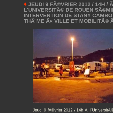
♦
JEUDI 9 FÃ©VRIER 2012 / 14H / 
L'UNIVERSITÃ© DE ROUEN SÃ©MIN
INTERVENTION DE STANY CAMBO
THÃ¨ME Â« VILLE ET MOBILITÃ© 
Jeudi 9 fÃ©vrier 2012 / 14h Ã l'Universi