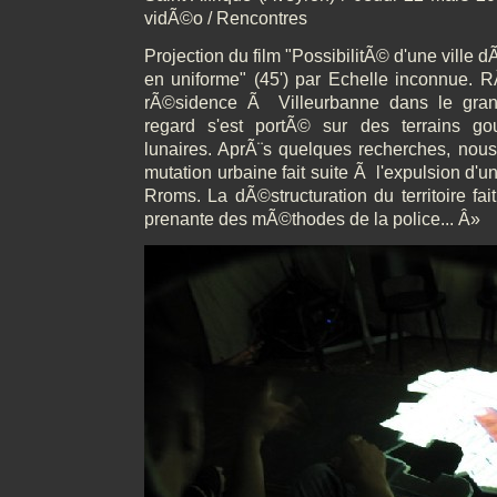
vidÃ©o / Rencontres
Projection du film "PossibilitÃ© d'une ville
en uniforme" (45') par Echelle inconnue.
rÃ©sidence Ã Villeurbanne dans le gran
regard s'est portÃ© sur des terrains g
lunaires. AprÃ¨s quelques recherches, nous
mutation urbaine fait suite Ã l'expulsion d'u
Rroms. La dÃ©structuration du territoire fai
prenante des mÃ©thodes de la police... Â»