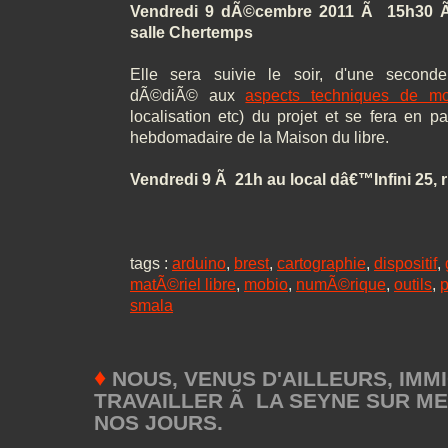
Vendredi 9 dÃ©cembre 2011 Ã 15h30 Ã 
salle Chertemps
Elle sera suivie le soir, d'une seconde
dÃ©diÃ© aux
aspects techniques de mo
localisation etc) du projet et se fera en p
hebdomadaire de la Maison du libre.
Vendredi 9 Ã 21h au local dâ€™Infini 25, 
tags :
arduino
,
brest
,
cartographie
,
dispositif
,
matÃ©riel libre
,
mobio
,
numÃ©rique
,
outils
,
p
smala
♦
NOUS, VENUS D'AILLEURS, IMMI
TRAVAILLER Ã LA SEYNE SUR ME
NOS JOURS.