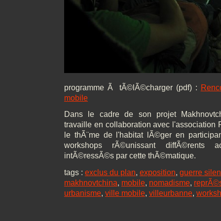
programme Ã tÃ©lÃ©charger (pdf) :
Renco
mobile
Dans le cadre de son projet Makhnovtch
travaille en collaboration avec l'associatio
le thÃ¨me de l'habitat lÃ©ger en particip
workshops rÃ©unissant diffÃ©rents a
intÃ©ressÃ©s par cette thÃ©matique.
tags :
exclus du plan
,
exposition
,
guerre sile
makhnovtchina
,
mobile
,
nomadisme
,
reprÃ©s
urbanisme
,
ville mobile
,
villeurbanne
,
works