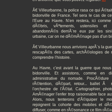
Ã€ Villeurbanne, la police rasa ce qui Ã©tai
bidonville de France. Tel sera le cas de cel
l'Eure au Havre. N'en restera, ici comme
dÃ©bris, vÃªtements, ustensiles et
abandonnÃ©s derriÃ¨re eux par les sini
urbaine, car on ne dÃ©mÃ©nage pas d'un bid
Ã€ Villeurbanne nous arrivions aprÃ¨s la gue
rescapÃ©s des cartes, archÃ©ologies de 
comprendre l'histoire.
Au Havre, c'est avant la guerre que nous
bidonville. Et assistons, comme en d
administrative du nomade. ProcÃ©dure d
rÃ©tention, dÃ©part, retour... ballet 
l'orchestre de l'Ã©tat. Cartographier, pho
AmÃ©nager l'enfer trop raisonnable face aux
Alors, nous tenterons d'Ã©quiper le 
rejoignent la cohorte des mobiles et dÃ
diffuser, comme en rÃ©sonance ce film rÃ©a