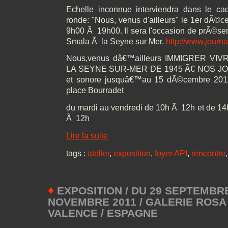
Echelle inconnue interviendra dans le cadr
ronde: "Nous, venus d'ailleurs" le 1er dÃ©
9h00 Ã 19h00. Il sera l'occasion de prÃ©sent
Smala Ã la Seyne sur Mer.
http://www.journa
Nous,venus dâ€™ailleurs IMMIGRER VI
LA SEYNE SUR-MER DE 1945 Ã€ NOS JOUR
et sonore jusquâ€™au 15 dÃ©cembre 2011
place Bourradet
du mardi au vendredi de 10h Ã 12h et de 1
Ã 12h
Lire la suite
tags :
atelier
,
exposition
,
foyer API
,
rencontre
♦
EXPOSITION / DU 29 SEPTEMBRE
NOVEMBRE 2011 / GALERIE ROSA
VALENCE / ESPAGNE