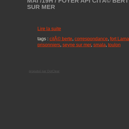
MAI /19H / FOYER API CITÃ© BER
SUR MER
Lire la suite
tags :
citÃ© berte
,
correspondance
,
fort Lam
prisonniers
,
seyne sur mer
,
smala
,
toulon
propulsé par DotClear