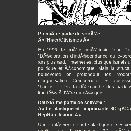
PremiÃ¨re partie de soirÃ©e :
Â« (H)ac(K)tivismes Â»
En 1996, le poÃ¨te amÃ©ricain John Per
"DÃ©claration d'indÃ©pendance du cybere
ans plus tard, l'Internet est plus que jamais 
politique et Ã©conomique. Mais la stru
bouleverse en profondeur les modali
d'organisation. Comprendre les process
"hacker" : c'est la dÃ©marche des hackti
libertÃ©s Ã l'Ã¨re numÃ©rique.
DeuxiÃ¨me partie de soirÃ©e :
Â« Le plastique et l'imprimante 3D gÃ©
RepRap Jeanne Â»
Une confÃ©rence sur le plastique et ses vert
public de l'imprimante 3D gÃ©an