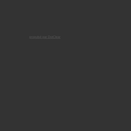
propulsé par DotClear