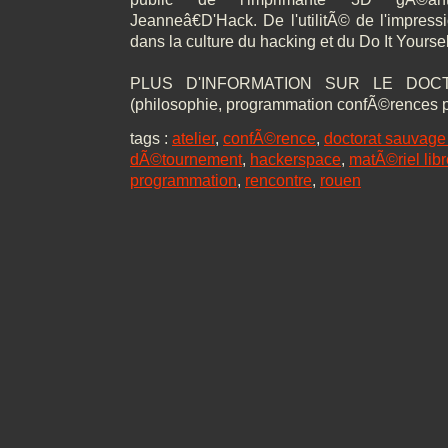
Jeanneâ€D'Hack. De l'utilitÃ© de l'impress
dans la culture du hacking et du Do It Yoursel
PLUS D'INFORMATION SUR LE DO
(philosophie, programmation confÃ©rences 
tags :
atelier
,
confÃ©rence
,
doctorat sauvage 
dÃ©tournement
,
hackerspace
,
matÃ©riel libr
programmation
,
rencontre
,
rouen