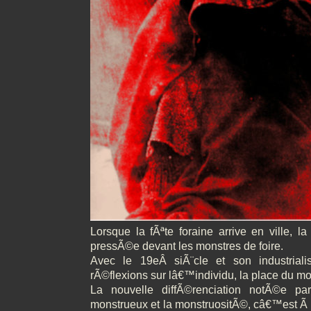
Lorsque la fÃªte foraine arrive en ville, l
pressÃ©e devant les monstres de foire.
Avec le 19eÂ siÃ¨cle et son industriali
rÃ©flexions sur lâ€™individu, la place du m
La nouvelle diffÃ©renciation notÃ©e pa
monstrueux et la monstruositÃ©, câ€™est Ã di