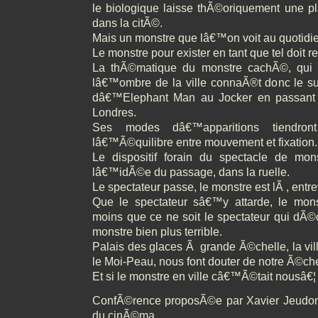
le biologique laisse thÃ©oriquement une pl
dans la citÃ©.
Mais un monstre que lâ€™on voit au quotidien 
Le monstre pour exister en tant que tel doit re
La thÃ©matique du monstre cachÃ©, qui 
lâ€™ombre de la ville connaÃ®t donc le s
dâ€™Elephant Man au Jocker en passant
Londres.
Ses modes dâ€™apparitions tiendront
lâ€™Ã©quilibre entre mouvement et fixation.
Le dispositif forain du spectacle de mon
lâ€™idÃ©e du passage, dans la ruelle.
Le spectateur passe, le monstre est lÃ , entrev
Que le spectateur sâ€™y attarde, le mo
moins que ce ne soit le spectateur qui dÃ
monstre bien plus terrible.
Palais des glaces Ã grande Ã©chelle, la ville
le Moi-Peau, nous font douter de notre Ã©che
Et si le monstre en ville câ€™Ã©tait nousâ€¦
ConfÃ©rence proposÃ©e par Xavier Jeudon,
du cinÃ©ma.