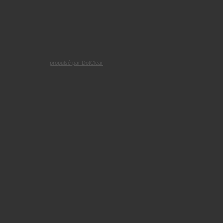
propulsé par DotClear