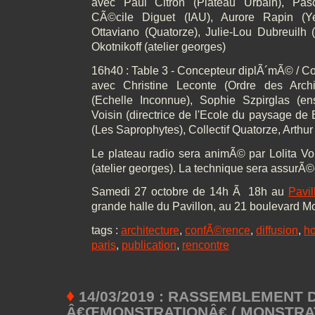
avec Paul Citron (Plateau Urbain), Pas
CÃ©cile Diguet (IAU), Aurore Rapin 
Ottaviano (Quatorze), Julie-Lou Dubreuilh 
Okotnikoff (atelier georges)
16h40 : Table 3 - Concepteur diplÃ´mÃ© / 
avec Christine Leconte (Ordre des Arch
(Echelle Inconnue), Sophie Szpirglas (en
Voisin (directrice de l'Ecole du paysage de 
(Les Saprophytes), Collectif Quatorze, Arthur 
Le plateau radio sera animÃ© par Lolita Vo
(atelier georges). La technique sera assurÃ©
Samedi 27 octobre de 14h Ã 18h au
Pavil
grande halle du Pavillon, au 21 boulevard M
tags :
architecture
,
confÃ©rence
,
diffusion
,
ho
paris
,
publication
,
rencontre
♦
14/03/2019 : RASSEMBLEMENT 
Â€ŒMONSTRATIONÂ€ ( MONSTRATS