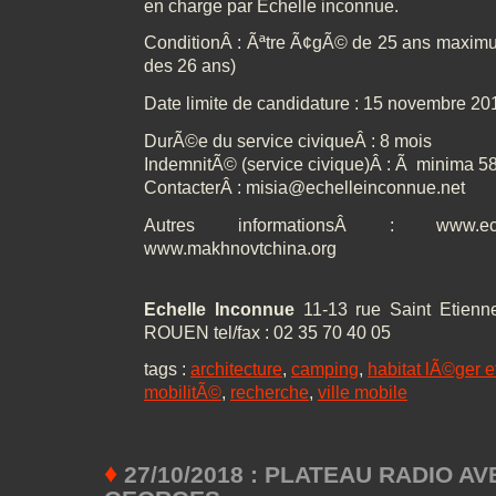
en charge par Echelle inconnue.
ConditionÂ : Ãªtre Ã¢gÃ© de 25 ans maxim
des 26 ans)
Date limite de candidature : 15 novembre 20
DurÃ©e du service civiqueÂ : 8 mois
IndemnitÃ© (service civique)Â : Ã minima 5
ContacterÂ : misia@echelleinconnue.net
Autres informationsÂ : www.eche
www.makhnovtchina.org
Echelle Inconnue
11-13 rue Saint Etienn
ROUEN tel/fax : 02 35 70 40 05
tags :
architecture
,
camping
,
habitat lÃ©ger e
mobilitÃ©
,
recherche
,
ville mobile
♦
27/10/2018 : PLATEAU RADIO AV