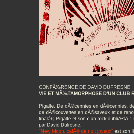
CONFÃ‰RENCE DE DAVID DUFRESNE
VIE ET MÃ‰TAMORPHOSE D'UN CLUB R
Pigalle. De dÃ©cennies en dÃ©cennies, de
de dÃ©couvertes en dÃ©saveux et de renco
finalâ€¦ Pigalle et son club rock oubliÃ©Â
par David Dufresne.
''New Moon, cafÃ© de nuit joyeux''
est son l