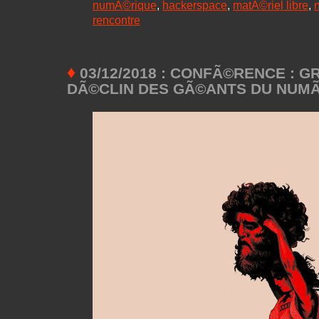
numÃ©rique
,
hackerspace
,
matÃ©riel libre
,
rencontre
♦
03/12/2018 : CONFÃ©RENCE : 
DÃ©CLIN DES GÃ©ANTS DU NUM