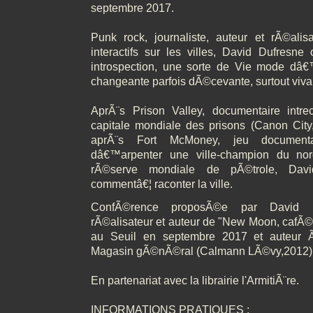
septembre 2017.
Punk rock, journaliste, auteur et rÃ©ali
interactifs sur les villes, David Dufresne
introspection, une sorte de Vie mode dâ€
changeante parfois dÃ©cevante, surtout viva
AprÃ¨s Prison Valley, documentaire intreca
capitale mondiale des prisons (Canon City,
aprÃ¨s Fort McMoney, jeu documenta
dâ€™arpenter une ville-champion du nor
rÃ©serve mondiale de pÃ©trole, Davi
commentâ€¦ raconter la ville.
ConfÃ©rence proposÃ©e par David Du
rÃ©alisateur et auteur de "New Moon, cafÃ©
au Seuil en septembre 2017 et auteur 
Magasin gÃ©nÃ©ral (Calmann LÃ©vy,2012)
En partenariat avec la librairie l'ArmitiÃ¨re.
INFORMATIONS PRATIQUES :