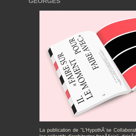
GEORGES
La publication de "L'HypothÃ¨se Collaborat