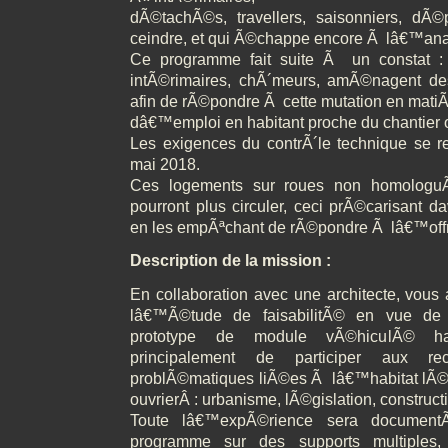
dÃ©tachÃ©s, travellers, saisonniers, dÃ
ceindre, et qui Ã©chappe encore Ã lâ€™analy
Ce programme fait suite Ã un constat :
intÃ©rimaires, chÃ´meurs, amÃ©nagent des 
afin de rÃ©pondre Ã cette mutation en matiÃ
dâ€™emploi en habitant proche du chantier 
Les exigences du contrÃ´le technique se 
mai 2018.
Ces logements sur roues non homolog
pourront plus circuler, ceci prÃ©carisant da
en les empÃªchant de rÃ©pondre Ã lâ€™off
Description de la mission :
En collaboration avec une architecte, vous
lâ€™Ã©tude de faisabilitÃ© en vue de
prototype de module vÃ©hiculÃ© hab
principalement de participer aux re
problÃ©matiques liÃ©es Ã lâ€™habitat lÃ©g
ouvrierÂ : urbanisme, lÃ©gislation, construc
Toute lâ€™expÃ©rience sera document
programme sur des supports multiples, 