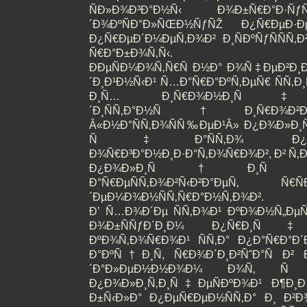
ÑÐ»Ð¾Ð³Ð°Ð½Ñ‹ Ð¾Ð±Ñ€Ð°Ð·Ñ
´Ð¾ÐºÑÐ°Ð»ÑŒÐ½ÑƒÑŽ Ð¿Ñ€ÐµÐ
Ð¿Ñ€ÐµÐ´Ð¼ÐµÑ‚Ð¾Ð² Ð¸ÑÐºÑƒÑÑÑ
Ñ€Ð°Ð±Ð¾Ñ‚Ñ‹.
ÐÐµÑÐ¼Ð¾Ñ‚Ñ€Ñ Ð½Ð° Ð¾Ñ‡ÐµÐ²Ð¸
´Ð¸Ð¹Ð½Ñ‹Ð¹ Ñ…Ð°Ñ€Ð°ÐºÑ‚ÐµÑ€ ÑÑ‚Ð¸
Ð¸Ñ… Ð¸Ñ€Ð¾Ð½Ð¸Ñ
´Ð¸ÑÑ‚Ð°Ð½Ñ†Ð¸Ñ€Ð¾Ð²Ð
Â«Ð½Ð°ÑÑ‚Ð¾ÑÑ‰ÐµÐ¹Â» Ð¿Ð¾Ð»Ð¸Ñ‚Ð
Ñ‡Ð°ÑÑ‚Ð¾ Ð¿Ñ€ÐµÑÐ
Ð¾Ñ€Ð³Ð°Ð½Ð¸Ð·Ð°Ñ‚Ð¾Ñ€Ð¾Ð², Ð² Ñ‚Ð
Ð¿Ð¾Ð»Ð¸Ñ†Ð¸Ñ Ð¿Ð¾Ð
Ð°Ñ€ÐµÑÑ‚Ð¾Ð²Ñ‹Ð²Ð°ÐµÑ‚ Ñ
´ÐµÐ¼Ð¾Ð½ÑÑ‚Ñ€Ð°Ð½Ñ‚Ð¾Ð².
Ð’ Ñ…Ð¾Ð´Ðµ ÑÑ‚Ð¾Ð¹ ÐºÐ¾Ð½Ñ„Ðµ
Ð¾Ð±ÑÑƒÐ´Ð¸Ð¼ Ð¿Ñ€Ð¸Ñ
ÐºÐ¾Ñ‚Ð¾Ñ€Ð¾Ð¹ ÑÑ‚Ð° Ð¿Ð°Ñ€Ð°Ð´
Ð°ÐºÑ†Ð¸Ñ, Ñ€Ð¾Ð´Ð¸Ð²ÑˆÐ°Ñ Ð²
´Ð°Ð»ÐµÐ½Ð½Ð¾Ð¼ Ð¾Ñ‚ Ñ
Ð¿Ð¾Ð»Ð¸Ñ‚Ð¸Ñ‡ÐµÑÐºÐ¾Ð¹ Ð¶Ð¸Ð·
Ð±Ñ‹Ð»Ð° Ð¿ÐµÑ€ÐµÐ½ÑÑ‚Ð° Ð¸ Ð²Ð