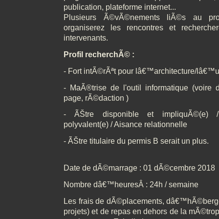
publication, plateforme internet...
Plusieurs Ã©vÃ©nements liÃ©s au proj
organiserez les rencontres et rechercher
intervenants.
Profil recherchÃ© :
- Fort intÃ©rÃªt pour lâ€™architecture/lâ€™
- MaÃ®trise de l'outil informatique (voire
page, rÃ©daction )
- ÃŠtre disponible et impliquÃ©(e) /
polyvalent(e) / Aisance relationnelle
- ÃŠtre titulaire du permis B serait un plus.
Date de dÃ©marrage : 01 dÃ©cembre 2018
Nombre dâ€™heuresÂ : 24h / semaine
Les frais de dÃ©placements, dâ€™hÃ©berge
projets) et de repas en dehors de la mÃ©trop