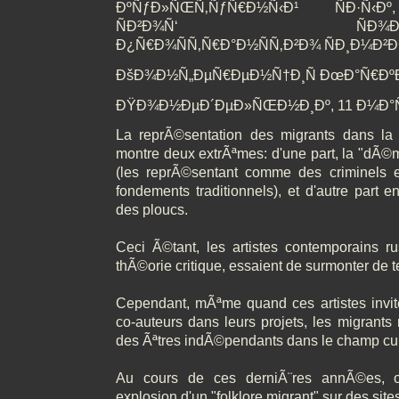
ÐºÑƒÐ»ÑŒÑ‚ÑƒÑ€Ð½Ñ‹Ð¹ ÑÐ·Ñ‹Ðº,
ÑÐ²Ð¾Ñ‘ ÑÐ¾Ð±ÑÑ‚Ð
Ð¿Ñ€Ð¾ÑÑ‚Ñ€Ð°Ð½ÑÑ‚Ð²Ð¾ ÑÐ¸Ð¼Ð²
ÐšÐ¾Ð½Ñ„ÐµÑ€ÐµÐ½Ñ†Ð¸Ñ ÐœÐ°Ñ€ÐºÐ
ÐŸÐ¾Ð½ÐµÐ´ÐµÐ»ÑŒÐ½Ð¸Ðº, 11 Ð¼Ð°Ñ€Ñ
La reprÃ©sentation des migrants dans la 
montre deux extrÃªmes: d'une part, la "dÃ©m
(les reprÃ©sentant comme des criminels e
fondements traditionnels), et d'autre part e
des ploucs.
Ceci Ã©tant, les artistes contemporains r
thÃ©orie critique, essaient de surmonter de 
Cependant, mÃªme quand ces artistes invi
co-auteurs dans leurs projets, les migrants
des Ãªtres indÃ©pendants dans le champ cult
Au cours de ces derniÃ¨res annÃ©es, 
explosion d'un "folklore migrant" sur des sit