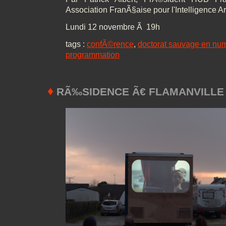
Association FranÃ§aise pour l'Intelligence Arti
Lundi 12 novembre Ã 19h
tags :
confÃ©rence
,
doctorat sauvage en nu
programmation
♦
RÃ‰SIDENCE Ã€ FLAMANVILLE