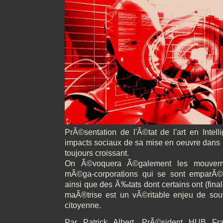
PrÃ©sentation de l'Ã©tat de l'art en Intelli
impacts sociaux de sa mise en oeuvre dan
toujours croissant.
On Ã©voquera Ã©galement les mouveme
mÃ©ga-corporations qui se sont emparÃ©
ainsi que des Ã‰tats dont certains ont (fina
maÃ®trise est un vÃ©ritable enjeu de sou
citoyenne.
Par Patrick Albert, PrÃ©sident HUB Fra