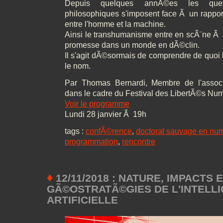
Depuis quelques annÃ©es les ques
philosophiques s'imposent face Ã un rapport
entre l'homme et la machine.
Ainsi le transhumanisme entre en scÃ¨ne Ã 
promesse dans un monde en dÃ©clin.
Il s'agit dÃ©sormais de comprendre de quoi 
le nom.
Par Thomas Bernardi, Membre de l'assoc
dans le cadre du Festival des LibertÃ©s N
Voir le programme
Lundi 28 janvier Ã 19h
tags :
confÃ©rence
,
doctorat sauvage en nu
programmation
,
rencontre
♦
12/11/2018 : NATURE, IMPACTS 
GÃ©OSTRATÃ©GIES DE L'INTELL
ARTIFICIELLE