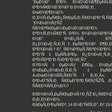
´ÐµÐ½Ð° Ð²Ð¾ Ð¼Ð½Ð¾Ð¶ÐµÑÑ‚Ð
Ð³Ð¾Ñ€Ð¾Ð´Ð¾Ð² Ð Ð¾ÑÑÐ¸Ð¸.
ÐœÐ¾Ð¶Ð½Ð
Ð¸Ð½Ñ‚ÐµÑ€Ð¿Ñ€ÐµÑ‚Ð¸Ñ€Ð¾
´Ð¾Ð±Ð½ÑƒÑŽ Ñ„
ÑÐ¾Ð²Ñ€ÐµÐ¼ÐµÐ½Ð½Ð¾Ð³Ð¾ Ð¸Ñ
ÐºÐ¾Ñ‚Ð¾Ñ€Ð°Ñ Ð²Ð¾ Ð¼Ð½Ð¾Ð³Ð¾Ð¼ 
Ð½Ð° Ð¾Ð¿Ñ‹Ñ‚ Ð²Ñ‹ÑÐ¼Ð
Ð¿Ð¾Ð»Ð¸Ñ‚Ð¸Ñ‡ÐµÑÐºÐ¾Ð¹ Ð¶Ð¸Ð·
ÐºÐ¾Ð½Ñ†Ð° ÑÐ¾Ð²ÐµÑ‚ÑÐºÐ¾Ð³Ð¾ 
ÐºÐ°Ñ‡ÐµÑÑ‚Ð²Ðµ Ð¿Ð¾Ð»Ð¸Ñ‚
Ð²Ñ‹ÑÐºÐ°Ð·Ñ‹Ð²Ð°Ð½Ð¸Ñ?
ÐŸÐ¾Ñ‡ÐµÐ¼Ñƒ Ð¶Ðµ, Ð½ÐµÑ
Ð½ÐµÐ¿Ð¾Ð»Ð¸Ñ‚Ð¸Ñ‡ÐµÑÐº
Â«ÐœÐ¾Ð½ÑÑ‚Ñ€Ð°Ñ†Ð¸Ð¸Â», Ñ€Ð
Ð²Ð»Ð°ÑÑ‚Ð¸ Ñ€ÐµÐ°Ð³Ð¸Ñ€ÑƒÑŽÑ‚ 
ÑÑ€Ð¾ÑÑ‚Ð½Ð¾?
ÐšÐ¾Ð½Ñ„ÐµÑ€ÐµÐ½Ñ†Ð¸ÑŽ Ð¿Ñ€Ð¾Ð²
Ð¡Ð¸Ð¼Ð¾Ð½.
Ð§ÐµÑ‚Ð²ÐµÑ€Ð³, 14 Ð¼Ð°Ñ€Ñ‚Ð°, Ð² 19.