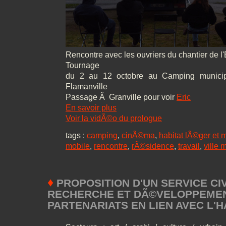
Rencontre avec les ouvriers du chantier de l
Tournage
du 2 au 12 octobre au Camping municipa
Flamanville
Passage Ã Granville pour voir
Eric
En savoir plus
Voir la vidÃ©o du prologue
tags :
camping
,
cinÃ©ma
,
habitat lÃ©ger et 
mobile
,
rencontre
,
rÃ©sidence
,
travail
,
ville 
♦
PROPOSITION D'UN SERVICE CI
RECHERCHE ET DÃ©VELOPPEME
PARTENARIATS EN LIEN AVEC L'H