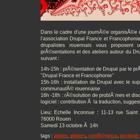
Dans le cadre d'une journÃ©e organisÃ©e da
l'association Drupal France et Francophonie
drupalistes rouennais vous proposent
prÃ©sentations et des ateliers autour du D
suivant :
14h-15h : prÃ©sentation de Drupal par le prÃ
"Drupal France et Francophonie"
15h-16h : installation de Drupal avec le s
communautÃ© rouennaise
16h -18h : rÃ©solution de problÃ¨mes et disc
logiciel : contribution Ã la traduction, sugges
Lieu: Echelle Inconnue : 11-13 rue Saint
76000 Rouen
Samedi 13 octobre Ã 14h
tags :
atelier
,
ateliers
,
confÃ©rence
,
doctorat