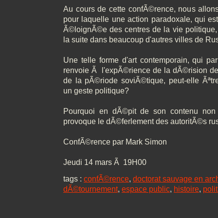
Au cours de cette confÃ©rence, nous allons
pour laquelle une action paradoxale, qui es
Ã©loignÃ©e des centres de la vie politique
la suite dans beaucoup d'autres villes de Rus
Une telle forme d'art contemporain, qui p
renvoie Ã l'expÃ©rience de la dÃ©rision de l
de la pÃ©riode soviÃ©tique, peut-elle Ãª
un geste politique?
Pourquoi en dÃ©pit de son contenu non po
provoque le dÃ©ferlement des autoritÃ©s ru
ConfÃ©rence par Mark Simon
Jeudi 14 mars Ã 19H00
tags :
confÃ©rence
,
doctorat sauvage en arch
dÃ©tournement
,
espace public
,
histoire
,
poli