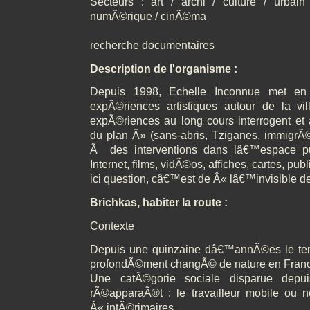
Secteurs : art / archi / culture / urbain 
numÃ©rique / cinÃ©ma
recherche documentaires
Description de l'organisme :
Depuis 1998, Echelle Inconnue met en
expÃ©riences artistiques autour de la vill
expÃ©riences au long cours interrogent et 
du plan Â» (sans-abris, Tziganes, immigrÃ©s
Ã des interventions dans lâ€™espace publ
Internet, films, vidÃ©os, affiches, cartes, publ
ici question, câ€™est de Â« lâ€™invisible de
Brichkas, habiter la route :
Contexte
Depuis une quinzaine dâ€™annÃ©es le terr
profondÃ©ment changÃ© de nature en Fran
Une catÃ©gorie sociale disparue dep
rÃ©apparaÃ®t : le travailleur mobile ou 
Â« intÃ©rimaires,