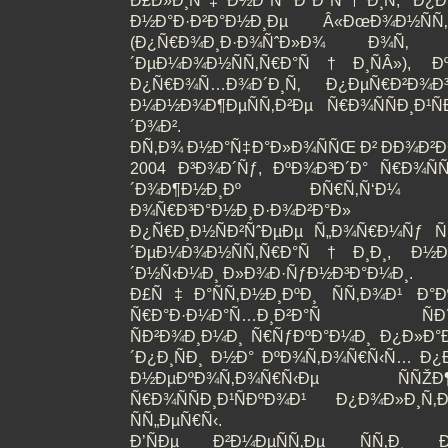
Ð£Ð»Ð¸Ñ‡Ð½Ð°Ñ Ð°ÐºÑ†Ð¸Ñ, Ð¿Ð
Ð½Ð°Ð·Ð²Ð°Ð½Ð¸Ðµ Â«ÐœÐ¾Ð½Ñ
(Ð¿Ñ€Ð¾Ð¸Ð·Ð¾ÑˆÐ»Ð¾ Ð¾Ñ‚ 
´ÐµÐ¼Ð¾Ð½ÑÑ‚Ñ€Ð°Ñ†Ð¸ÑÂ»), Ðº
Ð¿Ñ€Ð¾Ñ…Ð¾Ð´Ð¸Ñ‚ Ð¿ÐµÑ€Ð²Ð¾
Ð¼Ð½Ð¾Ð¶ÐµÑÑ‚Ð²Ðµ Ñ€Ð¾ÑÑÐ¸Ð¹
´Ð¾Ð².
Ð­Ñ‚Ð¾ Ð½Ð°Ñ‡Ð°Ð»Ð¾ÑÑŒ Ð² ÐÐ¾Ð²Ð¾
2004 Ð³Ð¾Ð´Ñƒ, ÐºÐ¾Ð³Ð´Ð° Ñ€Ð¾ÑÑ
´Ð¾Ð¶Ð½Ð¸Ðº ÐÑ€Ñ‚Ñ‘Ð¼ Ð›
Ð¾Ñ€Ð³Ð°Ð½Ð¸Ð·Ð¾Ð²Ð°Ð» Ñ
Ð¿Ñ€Ð¸Ð½ÑÐ²ÑˆÐµÐµ Ñ„Ð¾Ñ€Ð¼Ñƒ
´ÐµÐ¼Ð¾Ð½ÑÑ‚Ñ€Ð°Ñ†Ð¸Ð¸, Ð½Ð
´Ð½Ñ‹Ð¼Ð¸ Ð»Ð¾Ð·ÑƒÐ½Ð³Ð°Ð¼Ð¸.
Ð£Ñ‡Ð°ÑÑ‚Ð½Ð¸ÐºÐ¸ ÑÑ‚Ð¾Ð¹ Ð°Ð
Ñ€Ð°Ð·Ð¼Ð°Ñ…Ð¸Ð²Ð°Ñ ÑÐ´Ð
ÑÐ²Ð¾Ð¸Ð¼Ð¸ Ñ€ÑƒÐºÐ°Ð¼Ð¸ Ð¿Ð»Ð°Ð
´Ð¿Ð¸ÑÐ¸ Ð½Ð° ÐºÐ¾Ñ‚Ð¾Ñ€Ñ‹Ñ… Ð¿
Ð½ÐµÐºÐ¾Ñ‚Ð¾Ñ€Ñ‹Ðµ ÑÑŽ
Ñ€Ð¾ÑÑÐ¸Ð¹ÑÐºÐ¾Ð¹ Ð¿Ð¾Ð»Ð¸
ÑÑ„ÐµÑ€Ñ‹.
Ð’ÑÐµ Ð²Ð¼ÐµÑÑ‚Ðµ ÑÑ‚Ð¸ Ð