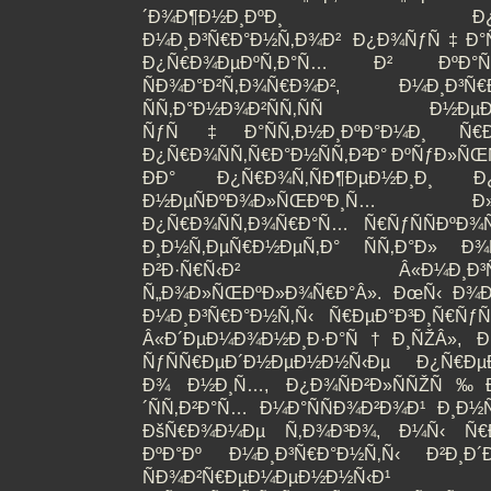
´Ð¾Ð¶Ð½Ð¸ÐºÐ¸ Ð¿Ñ€Ð¸Ð³
Ð¼Ð¸Ð³Ñ€Ð°Ð½Ñ‚Ð¾Ð² Ð¿Ð¾ÑƒÑ‡Ð°Ñ
Ð¿Ñ€Ð¾ÐµÐºÑ‚Ð°Ñ… Ð² ÐºÐ
ÑÐ¾Ð°Ð²Ñ‚Ð¾Ñ€Ð¾Ð², Ð¼Ð¸Ð³
ÑÑ‚Ð°Ð½Ð¾Ð²ÑÑ‚ÑÑ Ð½ÐµÐ·Ð°
ÑƒÑ‡Ð°ÑÑ‚Ð½Ð¸ÐºÐ°Ð¼Ð¸ Ñ€Ð¾Ñ
Ð¿Ñ€Ð¾ÑÑ‚Ñ€Ð°Ð½ÑÑ‚Ð²Ð° ÐºÑƒÐ»ÑŒ
ÐÐ° Ð¿Ñ€Ð¾Ñ‚ÑÐ¶ÐµÐ½Ð¸Ð¸ Ð¿
Ð½ÐµÑÐºÐ¾Ð»ÑŒÐºÐ¸Ñ…
Ð¿Ñ€Ð¾ÑÑ‚Ð¾Ñ€Ð°Ñ… Ñ€ÑƒÑÑÐºÐ
Ð¸Ð½Ñ‚ÐµÑ€Ð½ÐµÑ‚Ð° ÑÑ‚Ð°Ð» 
Ð²Ð·Ñ€Ñ‹Ð² Â«Ð¼Ð¸Ð³Ñ€Ð°Ð
Ñ„Ð¾Ð»ÑŒÐºÐ»Ð¾Ñ€Ð°Â». ÐœÑ‹ Ð¾Ð±
Ð¼Ð¸Ð³Ñ€Ð°Ð½Ñ‚Ñ‹ Ñ€ÐµÐ°Ð³Ð¸Ñ€Ñƒ
Â«Ð´ÐµÐ¼Ð¾Ð½Ð¸Ð·Ð°Ñ†Ð¸ÑŽÂ», Ð
ÑƒÑÑ€ÐµÐ´Ð½ÐµÐ½Ð½Ñ‹Ðµ Ð¿Ñ€ÐµÐ´
Ð¾ Ð½Ð¸Ñ…, Ð¿Ð¾ÑÐ²Ð»ÑÑŽÑ‰Ð¸
´ÑÑ‚Ð²Ð°Ñ… Ð¼Ð°ÑÑÐ¾Ð²Ð¾Ð¹ Ð¸Ð
ÐšÑ€Ð¾Ð¼Ðµ Ñ‚Ð¾Ð³Ð¾, Ð¼Ñ‹ Ñ€Ð°
ÐºÐ°Ðº Ð¼Ð¸Ð³Ñ€Ð°Ð½Ñ‚Ñ‹ Ð²Ð¸Ð´Ð
ÑÐ¾Ð²Ñ€ÐµÐ¼ÐµÐ½Ð½Ñ