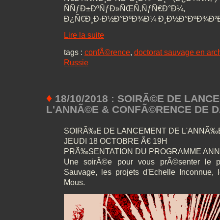
ÑÑƒÐ±ÐºÑƒÐ»ÑŒÑ‚ÑƒÑ€Ð°Ð¼,
Ð¿Ñ€Ð¸Ð·Ð½Ð°ÐºÐ¾Ð¼ Ð¸Ð½Ð°ÐºÐ¾Ð²Ð
Lire la suite
tags :
confÃ©rence
,
doctorat sauvage en arch
Russie
♦
18/10/2018 : SOIRÃ©E DE LANC
L'ANNÃ©E & CONFÃ©RENCE DE D
SOIRÃ‰E DE LANCEMENT DE L'ANNÃ‰E
JEUDI 18 OCTOBRE Ã€ 19H
PRÃ‰SENTATION DU PROGRAMME AN
Une soirÃ©e pour vous prÃ©senter le 
Sauvage, les projets d'Echelle Inconnue,
Mous.