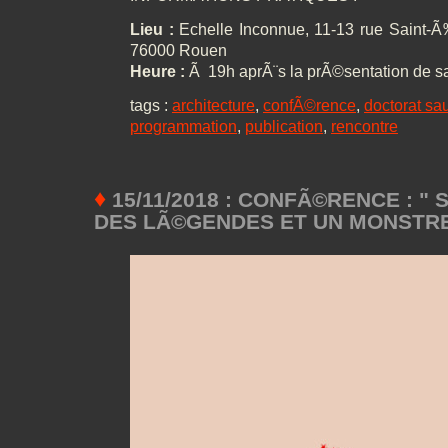
Lieu :
Echelle Inconnue, 11-13 rue Saint-Ã
76000 Rouen
Heure :
Ã 19h aprÃ¨s la prÃ©sentation de s
tags :
architecture
,
confÃ©rence
,
doctorat sa
programmation
,
publication
,
rencontre
♦
15/11/2018 : CONFÃ©RENCE : " S
DES LÃ©GENDES ET UN MONSTRE 