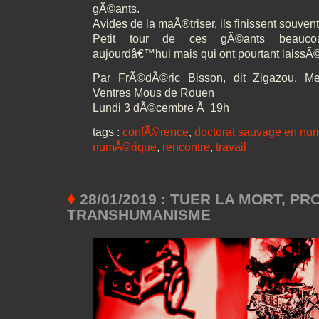
gÃ©ants.
Avides de la maÃ®triser, ils finissent souve
Petit tour de ces gÃ©ants beauco
aujourdâ€™hui mais qui ont pourtant laissÃ©
Par FrÃ©dÃ©ric Bisson, dit Zigazou, 
Ventres Mous de Rouen
Lundi 3 dÃ©cembre Ã 19h
tags :
confÃ©rence
,
doctorat sauvage en nu
numÃ©rique
,
rencontre
,
travail
♦
28/01/2019 : TUER LA MORT, PR
TRANSHUMANISME