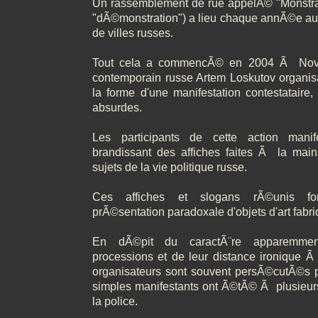
Un rassemblement de rue appelÃ© "Monstra
"dÃ©monstration") a lieu chaque annÃ©e a
de villes russes.
Tout cela a commencÃ© en 2004 Ã Novosi
contemporain russe Artem Loskutov organisa
la forme d'une manifestation contestataire
absurdes.
Les participants de cette action manife
brandissant des affiches faites Ã la main,
sujets de la vie politique russe.
Ces affiches et slogans rÃ©unis f
prÃ©sentation paradoxale d'objets d'art fab
En dÃ©pit du caractÃ¨re apparemme
processions et de leur distance ironique Ã l
organisateurs sont souvent persÃ©cutÃ©s pa
simples manifestants ont Ã©tÃ© Ã plusieurs
la police.