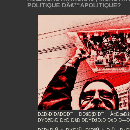
POLITIQUE DÂ€™APOLITIQUE?
Ð£Ð›Ð˜Ð§ÐÐÐ¯ ÐÐšÐ¦Ð˜Ð¯ Â«ÐœÐžÐ
ÐŸÐžÐ›Ð˜Ð¢Ð˜ÐšÐ ÐÐŸÐžÐ›Ð˜Ð¢Ð˜Ð—Ð