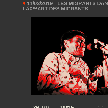
♦
11/03/2019 : LES MIGRANTS DA
LÂ€™ART DES MIGRANTS
ÐœÐ˜Ð“Ð ÐÐÐ¢Ð« Ð’ Ð˜Ð¡Ðš