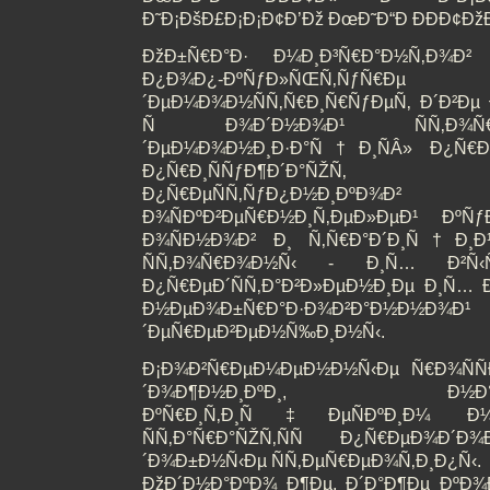
Ð˜Ð¡ÐšÐ£Ð¡Ð¡Ð¢Ð’Ðž ÐœÐ˜Ð“Ð ÐÐÐ¢Ðž
ÐžÐ±Ñ€Ð°Ð· Ð¼Ð¸Ð³Ñ€Ð°Ð½Ñ‚Ð¾Ð² 
Ð¿Ð¾Ð¿-ÐºÑƒÐ»ÑŒÑ
´ÐµÐ¼Ð¾Ð½ÑÑ‚Ñ€Ð¸Ñ€ÑƒÐµÑ‚ Ð´Ð²Ðµ 
Ñ Ð¾Ð´Ð½Ð¾Ð¹ ÑÑ‚Ð¾Ñ
´ÐµÐ¼Ð¾Ð½Ð¸Ð·Ð°Ñ†Ð¸ÑÂ» Ð¿Ñ€Ð
Ð¿Ñ€Ð¸ÑÑƒÐ¶Ð´Ð°ÑŽ
Ð¿Ñ€ÐµÑÑ‚ÑƒÐ¿Ð½Ð
Ð¾ÑÐºÐ²ÐµÑ€Ð½Ð¸Ñ‚ÐµÐ»ÐµÐ¹ ÐºÑ
Ð¾ÑÐ½Ð¾Ð² Ð¸ Ñ‚Ñ€Ð°Ð´Ð¸Ñ†Ð¸Ð¹)
ÑÑ‚Ð¾Ñ€Ð¾Ð½Ñ‹ - Ð¸Ñ… Ð²Ñ‹ÑÐ
Ð¿Ñ€ÐµÐ´ÑÑ‚Ð°Ð²Ð»ÐµÐ½Ð¸Ðµ Ð¸Ñ… Ð
Ð½ÐµÐ¾Ð±Ñ€Ð°Ð·Ð¾Ð²Ð
´ÐµÑ€ÐµÐ²ÐµÐ½Ñ‰Ð¸Ð½Ñ‹.
Ð¡Ð¾Ð²Ñ€ÐµÐ¼ÐµÐ½Ð½Ñ‹Ðµ Ñ€Ð¾ÑÑ
´Ð¾Ð¶Ð½Ð¸ÐºÐ¸, Ð½Ð°Ð´Ð
ÐºÑ€Ð¸Ñ‚Ð¸Ñ‡ÐµÑÐºÐ¸Ð¼ Ð¼Ñ‹
ÑÑ‚Ð°Ñ€Ð°ÑŽÑ‚ÑÑ Ð¿Ñ€ÐµÐ¾Ð´
´Ð¾Ð±Ð½Ñ‹Ðµ ÑÑ‚ÐµÑ€ÐµÐ¾Ñ‚Ð¸Ð¿Ñ‹.
ÐžÐ´Ð½Ð°ÐºÐ¾ Ð¶Ðµ, Ð´Ð°Ð¶Ðµ ÐºÐ¾Ð