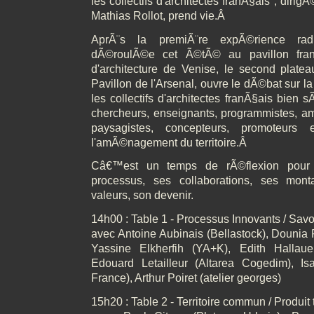
les collectifs d'architectes franÃ§ais", dirig
Mathias Rollot, prend vie.Â
AprÃ¨s la premiÃ¨re expÃ©rience radi
dÃ©roulÃ©e cet Ã©tÃ© au pavillon fra
d'architecture de Venise, le second plateau
Pavillon de l'Arsenal, ouvre le dÃ©bat sur la 
les collectifs d'architectes franÃ§ais bien 
chercheurs, enseignants, programmistes, a
paysagistes, concepteurs, promoteurs
l'amÃ©nagement du territoire.Â
Câ€™est un temps de rÃ©flexion pour 
processus, ses collaborations, ses mo
valeurs, son devenir.
14h00 : Table 1 - Processus Innovants / Savoir
avec Antoine Aubinais (Bellastock), Dounia 
Yassine Elkherfih (YA+K), Edith Hallauer
Edouard Letailleur (Altarea Cogedim), Is
France), Arthur Poiret (atelier georges)
15h20 : Table 2 - Territoire commun / Produit t