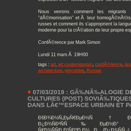
Nous verrons comment les migrants
"dÃ©monisation" et Ã leur homogÃ©nÃ©is
russes et comment ils s'approprient la langu
moderne pour la crÃ©ation de leur propre e
ConfÃ©rence par Mark Simon
Lundi 11 mars Ã 19H00
tags :
art
,
art contemporain
,
confÃ©rence
,
do
architecture
,
rencontre
,
Russie
♦
07/03/2019 : GÃ‰NÃ‰ALOGIE D
CULTURES (POST) SOVIÃ‰TIQUES 
DANS LÂ€™ESPACE URBAIN ET 
ÐšÐ¾Ð½Ñ„ÐµÑ€ÐµÐ½Ñ†Ð¸Ñ
Ð¿Ð¾ÑÐ²ÑÑ‰ÐµÐ½Ð° Ð½Ð
Ñ€Ð¾ÑÑÐ¸Ð¹ÑÐºÐ¸Ð¼ Ð¸ (Ð¿Ð¾ÑÑ‚-)