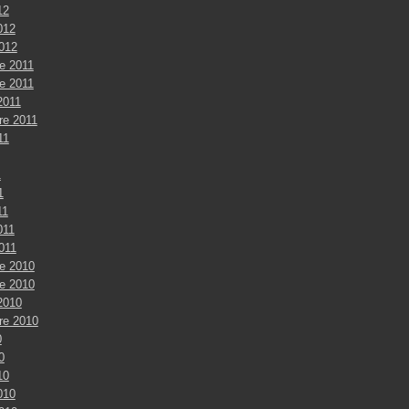
12
012
2012
e 2011
e 2011
2011
re 2011
11
1
1
11
011
2011
e 2010
e 2010
2010
re 2010
0
0
10
010