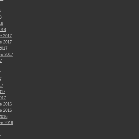
8
8
8
18
2018
e 2017
e 2017
2017
re 2017
7
7
7
7
17
017
2017
e 2016
e 2016
2016
re 2016
6
6