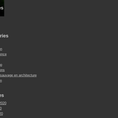
es
ries
on
ence
op
ions
 sauvage en architecture
on
es
2020
0
020