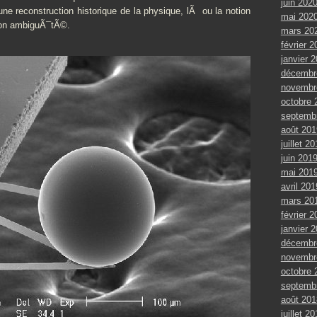
juin 202
une reconstruction historique de la physique, lÃ ou la notion
mai 202
son ambiguÃ¯tÃ©.
mars 20
février 2
janvier 
décembr
novembr
octobre 
septemb
août 201
juillet 2
juin 201
mai 201
avril 201
mars 20
février 2
janvier 
décembr
novembr
octobre 
septemb
août 201
juillet 2