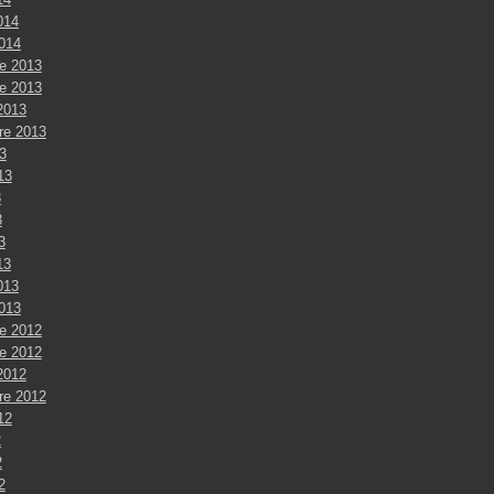
014
2014
e 2013
e 2013
2013
re 2013
3
013
3
3
3
13
013
2013
e 2012
e 2012
2012
re 2012
012
2
2
2