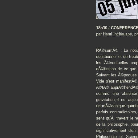
18h30 / CONFERENCE :
par Henri Inchauspe, ph
RÃ©sumÃ© : La notio
questionner et de troub
les Ã©ventuelles prop
dÃ©finition de ce que 
Suivant les Ã©poques 
Vide s'est manifestÃ©
Ã©tÃ© apprÃ©hendÃ© 
comme une absence 
gravitation, il est au
en mÃ©canique quantiq
parfois contradictoires
sens qu'Ã travers le re
de la philosophie, pou
significativement d'
Philosophie et Scienc