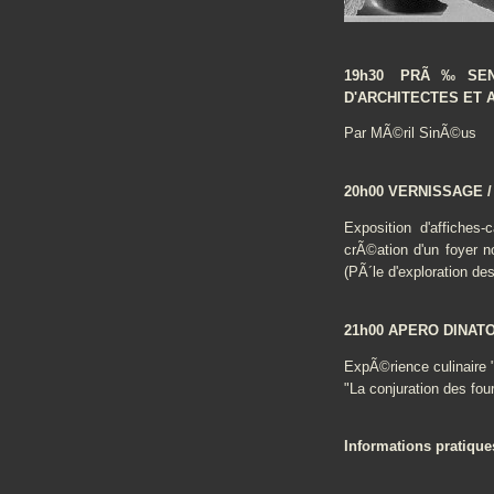
19h30 PRÃ‰SENT
D'ARCHITECTES ET 
Par MÃ©ril SinÃ©us
20h00 VERNISSAGE /
Exposition d'affiches
crÃ©ation d'un foyer 
(PÃ´le d'exploration de
21h00 APERO DINAT
ExpÃ©rience culinaire "
"La conjuration des four
Informations pratique