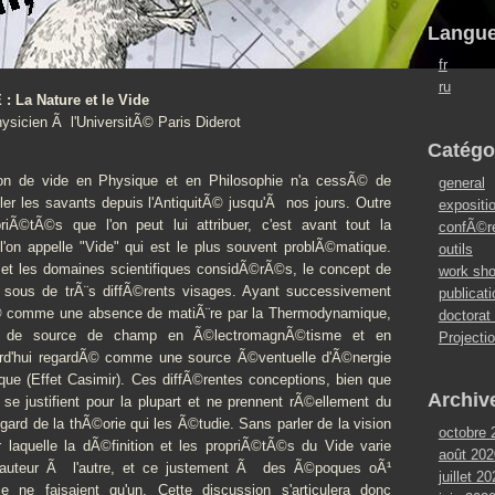
Langu
fr
ru
 La Nature et le Vide
ysicien Ã l'UniversitÃ© Paris Diderot
Catégo
n de vide en Physique et en Philosophie n'a cessÃ© de
general
ler les savants depuis l'AntiquitÃ© jusqu'Ã nos jours. Outre
expositi
riÃ©tÃ©s que l'on peut lui attribuer, c'est avant tout la
confÃ©r
l'on appelle "Vide" qui est le plus souvent problÃ©matique.
outils
et les domaines scientifiques considÃ©rÃ©s, le concept de
work sh
 sous de trÃ¨s diffÃ©rents visages. Ayant successivement
publicat
comme une absence de matiÃ¨re par la Thermodynamique,
doctorat
de source de champ en Ã©lectromagnÃ©tisme et en
Projecti
jourd'hui regardÃ© comme une source Ã©ventuelle d'Ã©nergie
ue (Effet Casimir). Ces diffÃ©rentes conceptions, bien que
Archiv
, se justifient pour la plupart et ne prennent rÃ©ellement du
gard de la thÃ©orie qui les Ã©tudie. Sans parler de la vision
octobre 
r laquelle la dÃ©finition et les propriÃ©tÃ©s du Vide varie
août 202
un auteur Ã l'autre, et ce justement Ã des Ã©poques oÃ¹
juillet 2
e ne faisaient qu'un. Cette discussion s'articulera donc