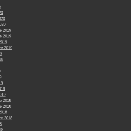
0
0
20
020
2020
e 2019
e 2019
2019
re 2019
9
019
9
9
9
19
019
2019
e 2018
e 2018
2018
re 2018
8
018