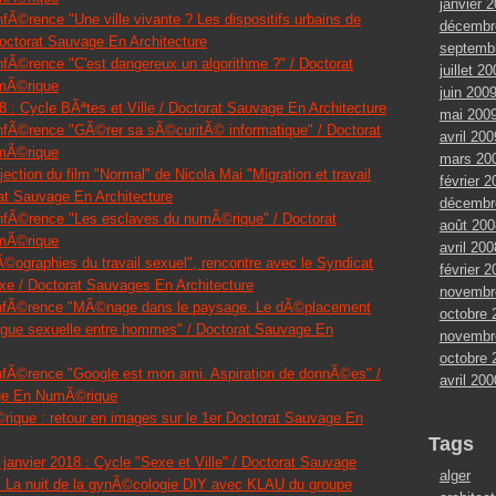
janvier 
fÃ©rence "Une ville vivante ? Les dispositifs urbains de
décembr
Doctorat Sauvage En Architecture
septemb
nfÃ©rence "C'est dangereux un algorithme ?" / Doctorat
juillet 2
mÃ©rique
juin 200
 : Cycle BÃªtes et Ville / Doctorat Sauvage En Architecture
mai 200
nfÃ©rence "GÃ©rer sa sÃ©curitÃ© informatique" / Doctorat
avril 200
mÃ©rique
mars 20
jection du film "Normal" de Nicola Mai "Migration et travail
février 2
at Sauvage En Architecture
décembr
nfÃ©rence "Les esclaves du numÃ©rique" / Doctorat
août 200
mÃ©rique
avril 200
©ographies du travail sexuel", rencontre avec le Syndicat
février 2
exe / Doctorat Sauvages En Architecture
novembr
onfÃ©rence "MÃ©nage dans le paysage. Le dÃ©placement
octobre 
rague sexuelle entre hommes" / Doctorat Sauvage En
novembr
octobre 
nfÃ©rence "Google est mon ami. Aspiration de donnÃ©es" /
avril 200
ge En NumÃ©rique
que : retour en images sur le 1er Doctorat Sauvage En
Tags
anvier 2018 : Cycle "Sexe et Ville" / Doctorat Sauvage
alger
: La nuit de la gynÃ©cologie DIY avec KLAU du groupe