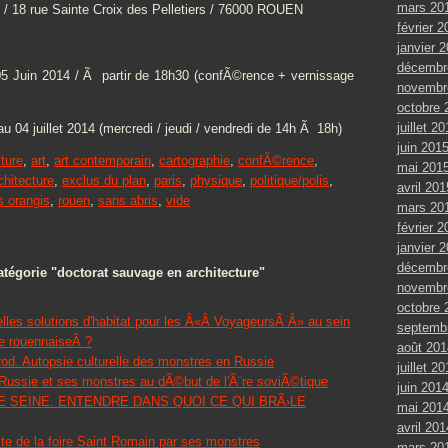
mars 20
e / 18 rue Sainte Croix des Pelletiers / 76000 ROUEN
février 2
janvier 
décembr
05 Juin 2014 / Ã partir de 18h30 (confÃ©rence + vernissage
novembr
octobre 
juillet 2
au 04 juillet 2014 (mercredi / jeudi / vendredi de 14h Ã 18h)
juin 201
cture
,
art
,
art contemporain
,
cartographie
,
confÃ©rence
,
mai 201
chitecture
,
exclus du plan
,
paris
,
physique
,
politique/polis
,
avril 201
is orangis
,
rouen
,
sans abris
,
vide
mars 20
février 2
janvier 
décembr
tégorie "doctorat sauvage en architecture"
novembr
octobre 
lles solutions d'habitat pour les Â«Â VoyageursÂ Â» au sein
septemb
e rouennaiseÂ ?
août 201
od. Autopsie culturelle des monstres en Russie
juillet 2
 Russie et ses monstres au dÃ©but de l'Ã¨re soviÃ©tique
juin 201
AXE SEINE. ENTENDRE DANS QUOI CE QUI BRÃ›LE
mai 201
avril 201
ite de la foire Saint Romain par ses monstres
mars 20