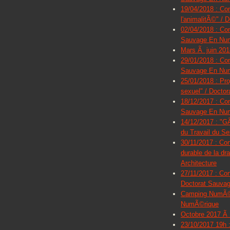
19/04/2018 : Con
l'animalitÃ©" / 
02/04/2018 : Co
Sauvage En Nu
Mars Ã juin 2018
29/01/2018 : Co
Sauvage En Nu
25/01/2018 : Pro
sexuel" / Doctor
18/12/2017 : Co
Sauvage En Nu
14/12/2017 : "GÃ
du Travail du S
30/11/2017 : C
durable de la d
Architecture
27/11/2017 : Co
Doctorat Sauva
Camping NumÃ©ri
NumÃ©rique
Octobre 2017 Ã j
23/10/2017 19h 