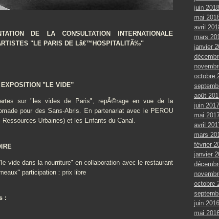
juin 201
mai 201
avril 201
ATION DE LA CONSULTATION INTERNATIONALE
mars 20
ARTISTES "LE PARIS DE Lâ€™HOSPITALITÃ‰"
janvier 
décembr
novembr
octobre 
 EXPOSITION "LE VIDE"
septemb
août 201
-cartes sur "les vides de Paris", repÃ©rage en vue de la
juin 201
nomade pour des Sans-Abris. En partenariat avec le PEROU
mai 201
s Ressources Urbaines) et les Enfants du Canal.
avril 201
mars 20
février 2
OIRE
janvier 
le vide dans la nourriture" en collaboration avec le restaurant
décembr
neaux" participation : prix libre
novembr
octobre 
septemb
s :
juin 201
mai 201