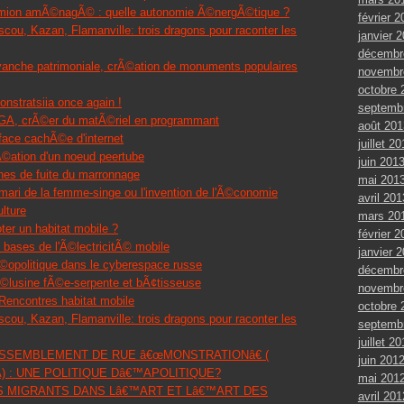
amion amÃ©nagÃ© : quelle autonomie Ã©nergÃ©tique ?
février 2
cou, Kazan, Flamanville: trois dragons pour raconter les
janvier 
décembr
vanche patrimoniale, crÃ©ation de monuments populaires
novembr
octobre 
nstratsiia once again !
septemb
GA, crÃ©er du matÃ©riel en programmant
août 201
face cachÃ©e d'internet
juillet 2
Ã©ation d'un noeud peertube
juin 201
nes de fuite du marronnage
mai 201
mari de la femme-singe ou l'invention de l'Ã©conomie
avril 201
lture
mars 20
oter un habitat mobile ?
février 2
 bases de l'Ã©lectricitÃ© mobile
janvier 
©opolitique dans le cyberespace russe
décembr
©lusine fÃ©e-serpente et bÃ¢tisseuse
novembr
Rencontres habitat mobile
octobre 
cou, Kazan, Flamanville: trois dragons pour raconter les
septemb
juillet 2
 RASSEMBLEMENT DE RUE â€œMONSTRATIONâ€ (
juin 201
) : UNE POLITIQUE Dâ€™APOLITIQUE?
mai 201
 LES MIGRANTS DANS Lâ€™ART ET Lâ€™ART DES
avril 201