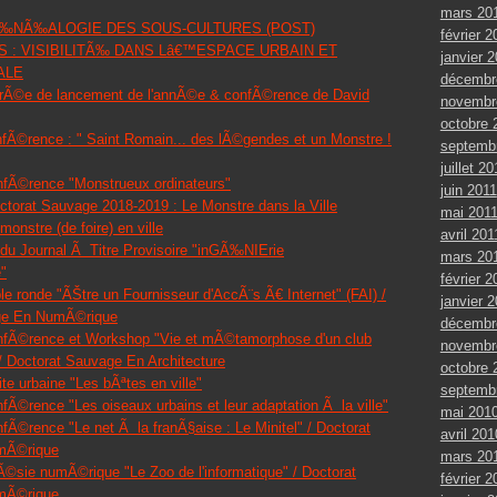
mars 20
 GÃ‰NÃ‰ALOGIE DES SOUS-CULTURES (POST)
février 2
 : VISIBILITÃ‰ DANS Lâ€™ESPACE URBAIN ET
janvier 
ALE
décembr
irÃ©e de lancement de l'annÃ©e & confÃ©rence de David
novembr
octobre 
nfÃ©rence : " Saint Romain... des lÃ©gendes et un Monstre !
septemb
juillet 20
nfÃ©rence "Monstrueux ordinateurs"
juin 2011
ctorat Sauvage 2018-2019 : Le Monstre dans la Ville
mai 201
monstre (de foire) en ville
avril 201
 du Journal Ã Titre Provisoire "inGÃ‰NIErie
mars 20
"
février 2
le ronde "ÃŠtre un Fournisseur d'AccÃ¨s Ã€ Internet" (FAI) /
janvier 
ge En NumÃ©rique
décembr
nfÃ©rence et Workshop "Vie et mÃ©tamorphose d'un club
novembr
/ Doctorat Sauvage En Architecture
octobre 
ite urbaine "Les bÃªtes en ville"
septemb
fÃ©rence "Les oiseaux urbains et leur adaptation Ã la ville"
mai 201
fÃ©rence "Le net Ã la franÃ§aise : Le Minitel" / Doctorat
avril 201
mÃ©rique
mars 20
Ã©sie numÃ©rique "Le Zoo de l'informatique" / Doctorat
février 2
mÃ©rique