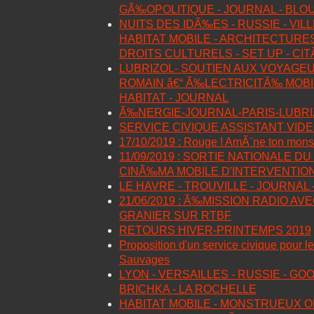
GÃ‰OPOLITIQUE - JOURNAL - BLO
NUITS DES IDÃ‰ES - RUSSIE - VIL
HABITAT MOBILE - ARCHITECTURES
DROITS CULTURELS - SET UP - C
LUBRIZOL- SOUTIEN AUX VOYAGEU
ROMAIN â€“ Ã‰LECTRICITÃ‰ MOBIL
HABITAT - JOURNAL
Ã‰NERGIE-JOURNAL-PARIS-LUBRI
SERVICE CIVIQUE ASSISTANT VID
17/10/2019 : Rouge ! AmÃ¨ne ton monst
11/09/2019 : SORTIE NATIONALE DU
CINÃ‰MA MOBILE D'INTERVENTIO
LE HAVRE - TROUVILLE - JOURNAL 
21/06/2019 : Ã‰MISSION RADIO A
GRANIER SUR RTBF
RETOURS HIVER-PRINTEMPS 2019
Proposition d'un service civique pour l
Sauvages
LYON - VERSAILLES - RUSSIE - GOO
BRICHKA - LA ROCHELLE
HABITAT MOBILE - MONSTRUEUX O