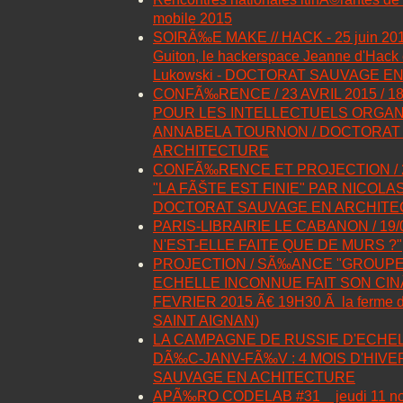
mobile 2015
SOIRÃ‰E MAKE // HACK - 25 juin 201
Guiton, le hackerspace Jeanne d'Hack 
Lukowski - DOCTORAT SAUVAGE E
CONFÃ‰RENCE / 23 AVRIL 2015 / 1
POUR LES INTELLECTUELS ORGAN
ANNABELA TOURNON / DOCTORAT
ARCHITECTURE
CONFÃ‰RENCE ET PROJECTION / 26
"LA FÃŠTE EST FINIE" PAR NICOLA
DOCTORAT SAUVAGE EN ARCHIT
PARIS-LIBRAIRIE LE CABANON / 19/03
N'EST-ELLE FAITE QUE DE MURS ?"
PROJECTION / SÃ‰ANCE "GROUPE
ECHELLE INCONNUE FAIT SON CIN
FEVRIER 2015 Ã€ 19H30 Ã la ferme d
SAINT AIGNAN)
LA CAMPAGNE DE RUSSIE D'ECHEL
DÃ‰C-JANV-FÃ‰V : 4 MOIS D'HIV
SAUVAGE EN ACHITECTURE
APÃ‰RO CODELAB #31 _ jeudi 11 no