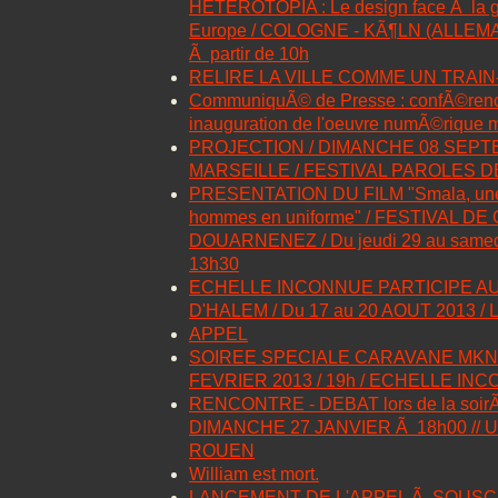
HETEROTOPIA : Le design face Ã la 
Europe / COLOGNE - KÃ¶LN (ALLEMAG
Ã partir de 10h
RELIRE LA VILLE COMME UN TRAI
CommuniquÃ© de Presse : confÃ©renc
inauguration de l'oeuvre numÃ©rique mo
PROJECTION / DIMANCHE 08 SEPTEM
MARSEILLE / FESTIVAL PAROLES 
PRESENTATION DU FILM "Smala, une v
hommes en uniforme" / FESTIVAL D
DOUARNENEZ / Du jeudi 29 au samed
13h30
ECHELLE INCONNUE PARTICIPE 
D'HALEM / Du 17 au 20 AOUT 2013 / 
APPEL
SOIREE SPECIALE CARAVANE MKN V
FEVRIER 2013 / 19h / ECHELLE I
RENCONTRE - DEBAT lors de la soirÃ
DIMANCHE 27 JANVIER Ã 18h00 // U
ROUEN
William est mort.
LANCEMENT DE L'APPEL Ã SOUSC