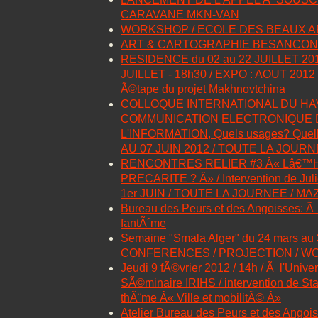
CARAVANE MKN-VAN
WORKSHOP / ECOLE DES BEAUX A
ART & CARTOGRAPHIE BESANCON
RESIDENCE du 02 au 22 JUILLET 20
JUILLET - 18h30 / EXPO : AOUT 2012 
Ã©tape du projet Makhnovtchina
COLLOQUE INTERNATIONAL DU HA
COMMUNICATION ELECTRONIQUE D
L'INFORMATION, Quels usages? Quelle
AU 07 JUIN 2012 / TOUTE LA JOUR
RENCONTRES RELIER #3 Â« Lâ€™H
PRECARITE ? Â» / Intervention de Ju
1er JUIN / TOUTE LA JOURNEE / MA
Bureau des Peurs et des Angoisses: Ã 
fantÃ´me
Semaine "Smala Alger" du 24 mars au 
CONFERENCES / PROJECTION / 
Jeudi 9 fÃ©vrier 2012 / 14h / Ã l'Univ
SÃ©minaire IRIHS / intervention de St
thÃ¨me Â« Ville et mobilitÃ© Â»
Atelier Bureau des Peurs et des Angois