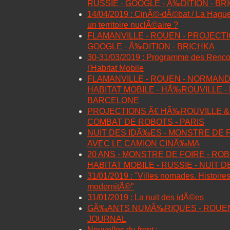
RUSSIE - GOOGLE - Ã‰DITION - BR
14/04/2019 : CinÃ©-dÃ©bat / La Hague,
un territoire nuclÃ©aire ?
FLAMANVILLE - ROUEN - PROJECTIO
GOOGLE - Ã‰DITION - BRICHKA
30-31/03/2019 : Programme des Rencon
l'Habitat Mobile
FLAMANVILLE - ROUEN - NORMAN
HABITAT MOBILE - HÃ‰ROUVILLE - 
BARCELONE
PROJECTIONS Ã€ HÃ‰ROUVILLE & 
COMBAT DE ROBOTS - PARIS
NUIT DES IDÃ‰ES - MONSTRE DE 
AVEC LE CAMION CINÃ‰MA
20 ANS - MONSTRE DE FOIRE - RO
HABITAT MOBILE - RUSSIE - NUIT 
31/01/2019 : "Villes nomades. Histoires
modernitÃ©"
31/01/2019 : La nuit des idÃ©es
GÃ‰ANTS NUMÃ‰RIQUES - ROUEN 
JOURNAL
Nouvelles du front :