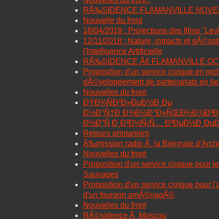
RÃ‰SIDENCE FLAMANVILLE NOVE
Nouvelle du front
18/04/2019 : Projections des films "Lev
12/11/2018 : Nature, impacts et gÃ©os
l'Intelligence Artificielle
RÃ‰SIDENCE Ã€ FLAMANVILLE OC
Proposition d'un service civique en rec
dÃ©veloppement de partenariats en lien
Nouvelles du front
ÐŸÐ¾ÑÐ²Ð»ÐµÐ½Ð¸Ðµ
Ð½Ð°Ñ†Ð¸Ð¾Ð½Ð°Ð»ÑŒÐ½Ð¾Ð³Ð
Ð½Ð°Ñ‚Ð¸Ð²Ð½Ñ‹Ñ… Ð³ÐµÐ½Ð¸ÐµÐ
Retours printaniers
Ã‰mission radio Ã la Biennale d'Archi
Nouvelles du front
Proposition d'un service civique pour l
Sauvages
Proposition d'un service civique pour l
d'un fourgon amÃ©nagÃ©
Nouvelles du front
RÃ©sidence Ã Moscou