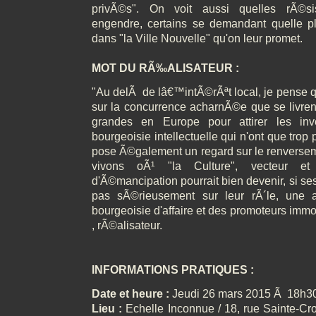
privÃ©s". On voit aussi quelles rÃ©s
engendre, certains se demandant quelle p
dans "la Ville Nouvelle" qu'on leur promet.
MOT DU RÃ‰ALISATEUR :
"Au delÃ de lâ€™intÃ©rÃªt local, je pense qu
sur la concurrence acharnÃ©e que se livren
grandes en Europe pour attirer les inve
bourgeoisie intellectuelle qui n'ont que tro
pose Ã©galement un regard sur le renversem
vivons oÃ¹ "la Culture", vecteur et v
d'Ã©mancipation pourrait bien devenir, si ses
pas sÃ©rieusement sur leur rÃ´le, une 
bourgeoisie d'affaire et des promoteurs immo
, rÃ©alisateur.
INFORMATIONS PRATIQUES :
Date et heure :
Jeudi 26 mars 2015 Ã 18h3
Lieu :
Echelle Inconnue / 18, rue Sainte-Cro