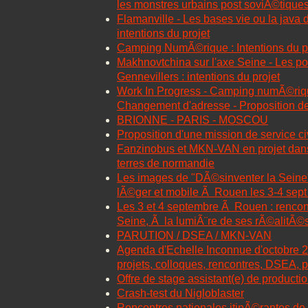
les monstres urbains post soviÃ©tique
Flamanville - Les bases vie ou la java 
intentions du projet
Camping NumÃ©rique : Intentions du p
Makhnovtchina sur l'axe Seine - Les po
Gennevillers : intentions du projet
Work In Progress - Camping numÃ©ri
Changement d'adresse - Proposition de
BRIONNE - PARIS - MOSCOU
Proposition d'une mission de service c
Fanzinobus et MKN-VAN en projet dans
terres de normandie
Les images de "DÃ©sinventer la Seine",
lÃ©ger et mobile Ã Rouen les 3-4 sep
Les 3 et 4 septembre Ã Rouen : rencon
Seine, Ã la lumiÃ¨re de ses rÃ©alitÃ©
PARUTION / DSEA / MKN-VAN
Agenda d'Echelle Inconnue d'octobre 
projets, colloques, rencontres, DSEA, p
Offre de stage assistant(e) de producti
Crash-test du Nigloblaster
Rencontres nationales itinÃ©rantes de 