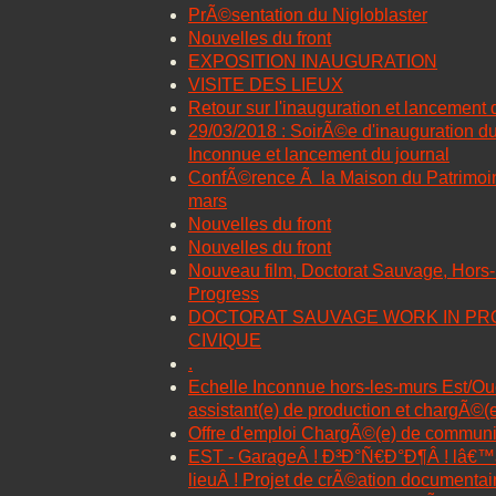
PrÃ©sentation du Nigloblaster
Nouvelles du front
EXPOSITION INAUGURATION
VISITE DES LIEUX
Retour sur l'inauguration et lancement 
29/03/2018 : SoirÃ©e d'inauguration du
Inconnue et lancement du journal
ConfÃ©rence Ã la Maison du Patrimoi
mars
Nouvelles du front
Nouvelles du front
Nouveau film, Doctorat Sauvage, Hors-
Progress
DOCTORAT SAUVAGE WORK IN PR
CIVIQUE
.
Echelle Inconnue hors-les-murs Est/O
assistant(e) de production et chargÃ©
Offre d'emploi ChargÃ©(e) de communi
EST - GarageÂ ! Ð³Ð°Ñ€Ð°Ð¶Â ! lâ€™
lieuÂ ! Projet de crÃ©ation documentai