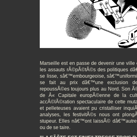
Marseille est en passe de devenir une vill
les assauts rÃ©pÃ©tÃ©s des politiques 
se lisse, sâ€™embourgeoise, sâ€™uniformis
se fait au prix dâ€™une exclusion de
repoussÃ©es toujours plus au Nord. Son Ã©l
de Â« Capitale europÃ©enne de la cul
accÃ©lÃ©ration spectaculaire de cette muta
et pelleteuses avaient pu cristalliser inqu
analyses, les festivitÃ©s nous ont plo
stupeur. Elles nâ€™ont laissÃ© dâ€™autre 
ou de se taire.