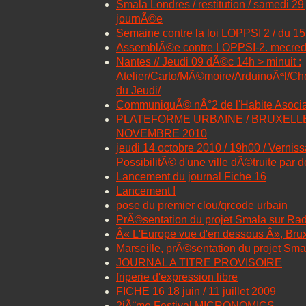
Smala Londres / restitution / samedi 29 
journÃ©e
Semaine contre la loi LOPPSI 2 / du 15
AssemblÃ©e contre LOPPSI-2. mecredi
Nantes // Jeudi 09 dÃ©c 14h > minuit :
Atelier/Carto/MÃ©moire/ArduinoÃªl/C
du Jeudi/
CommuniquÃ© nÂ°2 de l'Habite Asoci
PLATEFORME URBAINE / BRUXELLES
NOVEMBRE 2010
jeudi 14 octobre 2010 / 19h00 / Vernissa
PossibilitÃ© d'une ville dÃ©truite par
Lancement du journal Fiche 16
Lancement !
pose du premier clou/qrcode urbain
PrÃ©sentation du projet Smala sur Rad
Â« L'Europe vue d'en dessous Â», Brux
Marseille, prÃ©sentation du projet Sma
JOURNAL A TITRE PROVISOIRE
friperie d'expression libre
FICHE 16 18 juin / 11 juillet 2009
2iÃ¨me Festival MICRONOMICS