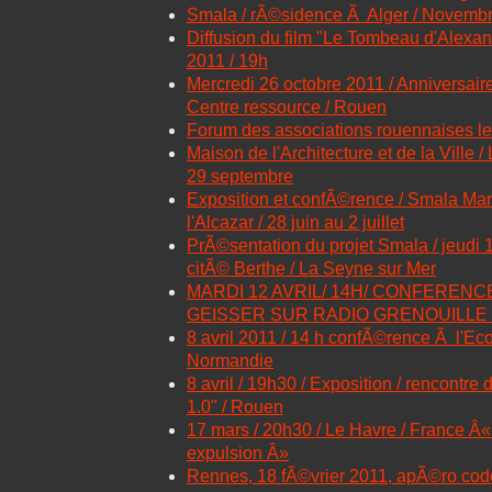
Smala / rÃ©sidence Ã Alger / Novemb
Diffusion du film "Le Tombeau d'Alexa
2011 / 19h
Mercredi 26 octobre 2011 / Anniversair
Centre ressource / Rouen
Forum des associations rouennaises l
Maison de l'Architecture et de la Ville / 
29 septembre
Exposition et confÃ©rence / Smala Mars
l'Alcazar / 28 juin au 2 juillet
PrÃ©sentation du projet Smala / jeudi 1
citÃ© Berthe / La Seyne sur Mer
MARDI 12 AVRIL/ 14H/ CONFERENC
GEISSER SUR RADIO GRENOUILLE 
8 avril 2011 / 14 h confÃ©rence Ã l'Eco
Normandie
8 avril / 19h30 / Exposition / rencontre 
1.0" / Rouen
17 mars / 20h30 / Le Havre / France Â«
expulsion Â»
Rennes, 18 fÃ©vrier 2011, apÃ©ro cod