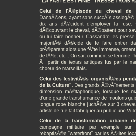
"LA FÃŠTE EST FINIE" TRESSE TROIS R
Celui de l'Ã©pisode du cheval de 
DanaÃ©ens, ayant sans succÃ¨s assiegÃ© la
dix ans dÃ©cident d'employer la ruse.
dÃ©couvrant le cheval, dÃ©battent pour savoi
ou lui faire honneur. Cassandre les presse
majoritÃ© dÃ©cide de le faire entrer d
prÃ©parent alors une fÃªte immense, ornent 
de fÃªte, etc... On sait comment se termine l'hi
Ã partir de textes antiques lus par le nar
choeur de marseillais.
Celui des festivitÃ©s organisÃ©es pend
de la Culture"
. Des grands Ã©vÃ¨nements d
dimension mÃ©taphorique, lorsque les mar
d'une grande transhumance de moutons gu
longue robe blanche juchÃ©e sur 3 chevau
artiste de rue fait fabriquer au public une Vill
Celui de la transformation urbaine de
campagne militaire par exemple sur 
rebaptisÃ©e "waterfront" par les Ã©lites loca