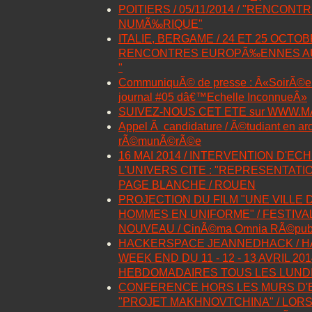
POITIERS / 05/11/2014 / "RENCON
NUMÃ‰RIQUE"
ITALIE, BERGAME / 24 ET 25 OCTOBR
RENCONTRES EUROPÃ‰ENNES AU
"
CommuniquÃ© de presse : Â«SoirÃ©e 
journal #05 dâ€™Echelle InconnueÂ»
SUIVEZ-NOUS CET ETE sur WWW.
Appel Ã candidature / Ã©tudiant en arc
rÃ©munÃ©rÃ©e
16 MAI 2014 / INTERVENTION D'E
L'UNIVERS CITE : "REPRESENTATI
PAGE BLANCHE / ROUEN
PROJECTION DU FILM "UNE VILLE 
HOMMES EN UNIFORME" / FESTIVAL
NOUVEAU / CinÃ©ma Omnia RÃ©pub
HACKERSPACE JEANNEDHACK / HAC
WEEK END DU 11 - 12 - 13 AVRIL 2
HEBDOMADAIRES TOUS LES LUNDI
CONFERENCE HORS LES MURS D'E
"PROJET MAKHNOVTCHINA" / LOR