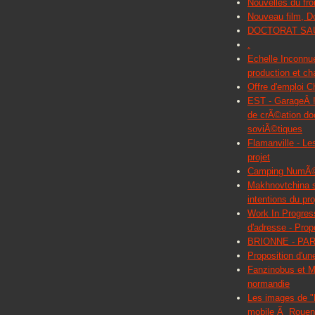
Nouvelles du fro
Nouveau film, D
DOCTORAT SA
.
Echelle Inconnu
production et c
Offre d'emploi 
EST - GarageÂ !
de crÃ©ation do
soviÃ©tiques
Flamanville - Le
projet
Camping NumÃ©ri
Makhnovtchina su
intentions du pro
Work In Progre
d'adresse - Prop
BRIONNE - PA
Proposition d'un
Fanzinobus et M
normandie
Les images de "D
mobile Ã Rouen 