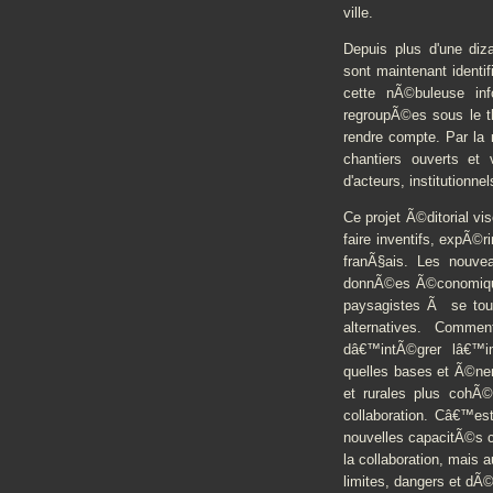
ville.
Depuis plus d'une diza
sont maintenant identi
cette nÃ©buleuse inf
regroupÃ©es sous le t
rendre compte. Par la
chantiers ouverts et
d'acteurs, institutionne
Ce projet Ã©ditorial v
faire inventifs, expÃ©
franÃ§ais. Les nouvea
donnÃ©es Ã©conomiques
paysagistes Ã se tour
alternatives. Comme
dâ€™intÃ©grer lâ€™i
quelles bases et Ã©ne
et rurales plus cohÃ©
collaboration. Câ€™es
nouvelles capacitÃ©s co
la collaboration, mais 
limites, dangers et dÃ©