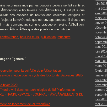
juin 201
aine reconnaissance par les pouvoirs publics se fait sentir et
mai 201
et Ã©conomique bouleverse nos Ã©quilibres, il est plus que
avril 201
ouvrir des espaces de rÃ©flexions collectifs, critiques et
mars 20
en l'objet et la mÃ©thode que cet ouvrage propose. Il dresse un
janvier 
f mais convaincant sur une pratique en pleine Ã©bullition,
décembr
paroles rÃ©coltÃ©es que des points de vue critique.
novembr
confÃ©rence
,
hors les murs
,
publication
,
rencontre
,
octobre 
septemb
août 201
juin 201
mai 201
tégorie "general"
avril 201
mars 20
février 2
©servation pour la soirÃ©e de prÃ©sentation
janvier 
 service civique pour le cycle des Doctorats Sauvages 2020-
décembr
novembr
ne hiver 2020
octobre 
™ordre viril dans les technologies de lâ€™information
septemb
E - HACKERSPACE - JOURNAL - Ã‰VÃ‰NEMENTS DE
juin 201
mai 201
oirÃ©e de lancement de lâ€™annÃ©e