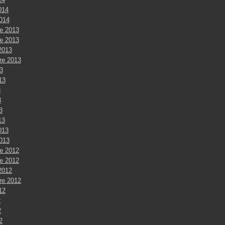
014
2014
e 2013
e 2013
2013
re 2013
3
013
3
3
3
13
013
2013
e 2012
e 2012
2012
re 2012
012
2
2
2