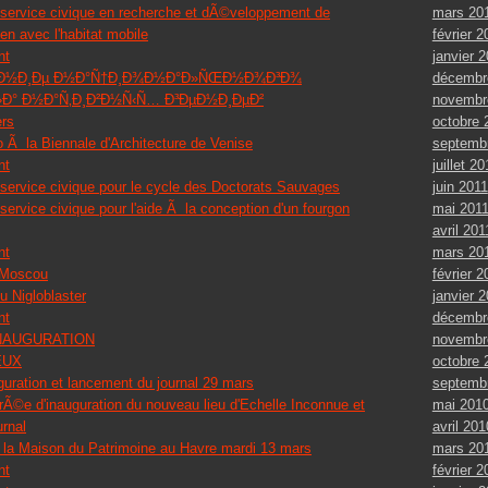
mars 20
n service civique en recherche et dÃ©veloppement de
février 2
ien avec l'habitat mobile
janvier 
nt
décembr
µÐ½Ð¸Ðµ Ð½Ð°Ñ†Ð¸Ð¾Ð½Ð°Ð»ÑŒÐ½Ð¾Ð³Ð¾
novembr
Ð° Ð½Ð°Ñ‚Ð¸Ð²Ð½Ñ‹Ñ… Ð³ÐµÐ½Ð¸ÐµÐ²
octobre 
ers
septemb
 Ã la Biennale d'Architecture de Venise
juillet 20
nt
juin 2011
 service civique pour le cycle des Doctorats Sauvages
mai 201
 service civique pour l'aide Ã la conception d'un fourgon
avril 201
mars 20
nt
février 2
Moscou
janvier 
u Nigloblaster
décembr
nt
novembr
NAUGURATION
octobre 
EUX
septemb
uguration et lancement du journal 29 mars
mai 201
rÃ©e d'inauguration du nouveau lieu d'Echelle Inconnue et
avril 201
rnal
mars 20
a Maison du Patrimoine au Havre mardi 13 mars
février 2
nt