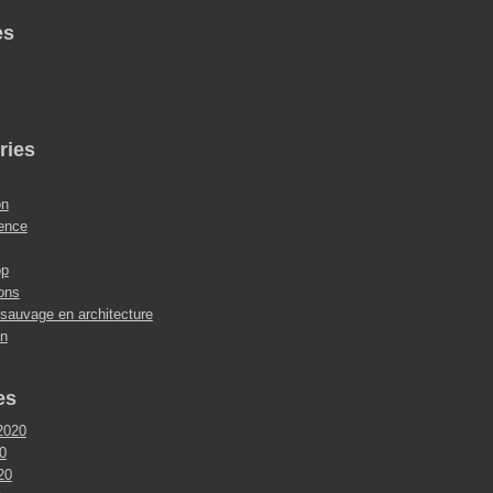
es
ries
on
ence
op
ions
 sauvage en architecture
on
es
2020
0
020