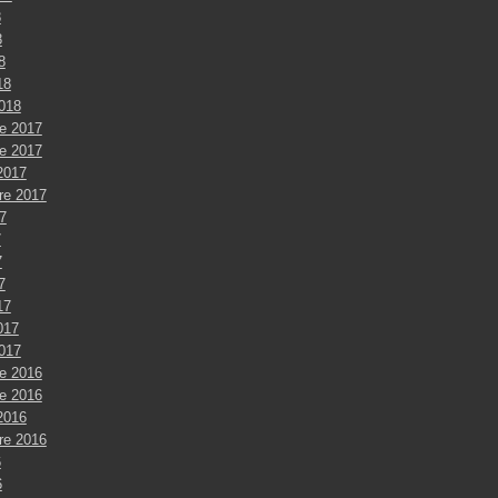
8
8
8
18
2018
e 2017
e 2017
2017
re 2017
7
7
7
7
17
017
2017
e 2016
e 2016
2016
re 2016
6
6