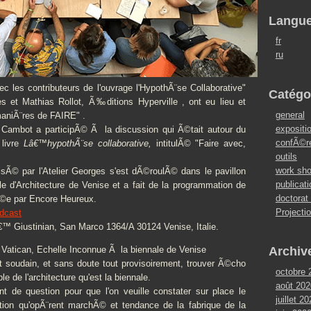
Langu
fr
ru
c les contributeurs de l'ouvrage l'HypothÃ¨se Collaborative"
Catégo
s et Mathias Rollot, Ã‰ditions Hyperville , ont eu lieu et
general
aniÃ¨res de FAIRE" .
expositi
 Cambot a participÃ© Ã la discussion qui Ã©tait autour du
confÃ©r
 livre
Lâ€™hypothÃ¨se collaborative,
intitulÃ© "Faire avec,
outils
work sh
isÃ© par l'Atelier Georges s'est dÃ©roulÃ© dans le pavillon
publicat
le d'Architecture de Venise et a fait de la programmation de
doctorat
sÃ©e par Encore Heureux.
Projecti
dcast
 Giustinian, San Marco 1364/A 30124 Venise, Italie.
Vatican, Echelle Inconnue Ã la biennale de Venise
Archiv
 soudain, et sans doute tout provisoirement, trouver Ã©cho
octobre 
 de l'architecture qu'est la biennale.
août 202
t de question pour que l'on veuille constater sur place le
juillet 2
tion qu'opÃ¨rent marchÃ© et tendance de la fabrique de la