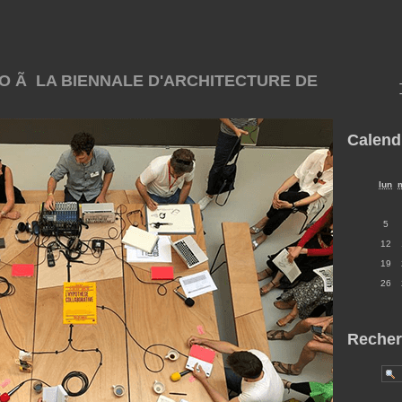
O Ã LA BIENNALE D'ARCHITECTURE DE
Calend
lun
5
12
19
26
Recher