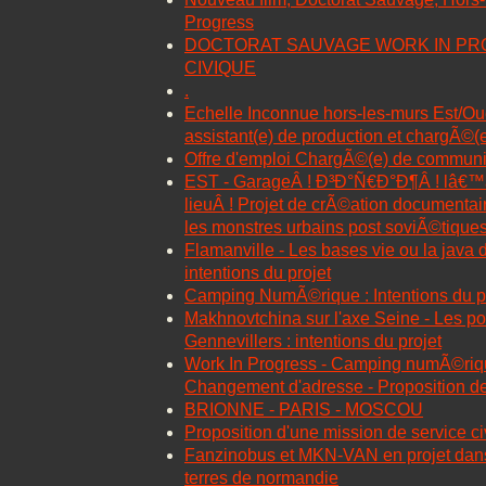
Progress
DOCTORAT SAUVAGE WORK IN PR
CIVIQUE
.
Echelle Inconnue hors-les-murs Est/O
assistant(e) de production et chargÃ©
Offre d'emploi ChargÃ©(e) de communi
EST - GarageÂ ! Ð³Ð°Ñ€Ð°Ð¶Â ! lâ€™
lieuÂ ! Projet de crÃ©ation documentai
les monstres urbains post soviÃ©tique
Flamanville - Les bases vie ou la java 
intentions du projet
Camping NumÃ©rique : Intentions du p
Makhnovtchina sur l'axe Seine - Les po
Gennevillers : intentions du projet
Work In Progress - Camping numÃ©ri
Changement d'adresse - Proposition de
BRIONNE - PARIS - MOSCOU
Proposition d'une mission de service c
Fanzinobus et MKN-VAN en projet dans
terres de normandie