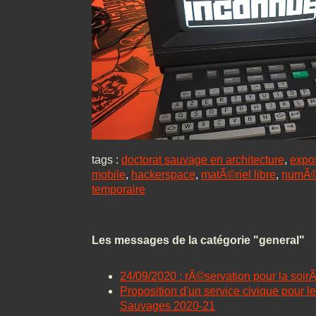
tags :
doctorat sauvage en architecture
,
expos
mobile
,
hackerspace
,
matÃ©riel libre
,
numÃ©
temporaire
Les messages de la catégorie "general"
24/09/2020 : rÃ©servation pour la soi
Proposition d'un service civique pour l
Sauvages 2020-21