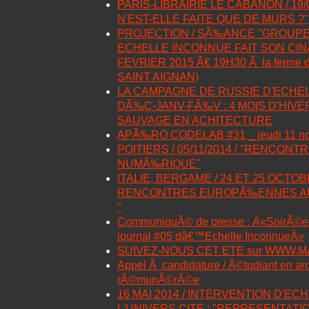
PARIS-LIBRAIRIE LE CABANON / 19/03
N'EST-ELLE FAITE QUE DE MURS ?"
PROJECTION / SÃ‰ANCE "GROUPE
ECHELLE INCONNUE FAIT SON CIN
FEVRIER 2015 Ã€ 19H30 Ã la ferme d
SAINT AIGNAN)
LA CAMPAGNE DE RUSSIE D'ECHEL
DÃ‰C-JANV-FÃ‰V : 4 MOIS D'HIV
SAUVAGE EN ACHITECTURE
APÃ‰RO CODELAB #31 _ jeudi 11 no
POITIERS / 05/11/2014 / "RENCON
NUMÃ‰RIQUE"
ITALIE, BERGAME / 24 ET 25 OCTOBR
RENCONTRES EUROPÃ‰ENNES AU
"
CommuniquÃ© de presse : Â«SoirÃ©e 
journal #05 dâ€™Echelle InconnueÂ»
SUIVEZ-NOUS CET ETE sur WWW.
Appel Ã candidature / Ã©tudiant en arc
rÃ©munÃ©rÃ©e
16 MAI 2014 / INTERVENTION D'E
L'UNIVERS CITE : "REPRESENTATI