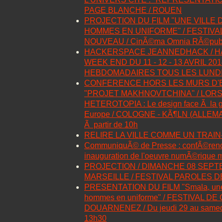
PAGE BLANCHE / ROUEN
PROJECTION DU FILM "UNE VILLE 
HOMMES EN UNIFORME" / FESTIVAL
NOUVEAU / CinÃ©ma Omnia RÃ©pub
HACKERSPACE JEANNEDHACK / HAC
WEEK END DU 11 - 12 - 13 AVRIL 2
HEBDOMADAIRES TOUS LES LUNDI
CONFERENCE HORS LES MURS D'E
"PROJET MAKHNOVTCHINA" / LOR
HETEROTOPIA : Le design face Ã la 
Europe / COLOGNE - KÃ¶LN (ALLEMAG
Ã partir de 10h
RELIRE LA VILLE COMME UN TRAI
CommuniquÃ© de Presse : confÃ©renc
inauguration de l'oeuvre numÃ©rique mo
PROJECTION / DIMANCHE 08 SEPTEM
MARSEILLE / FESTIVAL PAROLES 
PRESENTATION DU FILM "Smala, une v
hommes en uniforme" / FESTIVAL D
DOUARNENEZ / Du jeudi 29 au samed
13h30