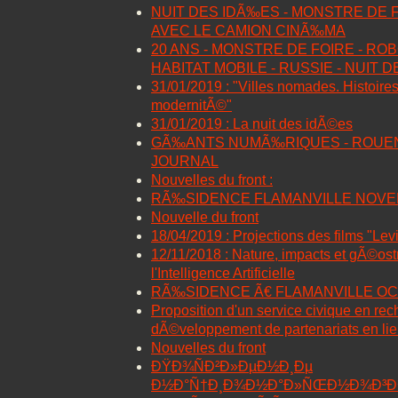
NUIT DES IDÃ‰ES - MONSTRE DE 
AVEC LE CAMION CINÃ‰MA
20 ANS - MONSTRE DE FOIRE - RO
HABITAT MOBILE - RUSSIE - NUIT 
31/01/2019 : "Villes nomades. Histoires
modernitÃ©"
31/01/2019 : La nuit des idÃ©es
GÃ‰ANTS NUMÃ‰RIQUES - ROUEN 
JOURNAL
Nouvelles du front :
RÃ‰SIDENCE FLAMANVILLE NOVE
Nouvelle du front
18/04/2019 : Projections des films "Lev
12/11/2018 : Nature, impacts et gÃ©os
l'Intelligence Artificielle
RÃ‰SIDENCE Ã€ FLAMANVILLE OC
Proposition d'un service civique en rec
dÃ©veloppement de partenariats en lien
Nouvelles du front
ÐŸÐ¾ÑÐ²Ð»ÐµÐ½Ð¸Ðµ
Ð½Ð°Ñ†Ð¸Ð¾Ð½Ð°Ð»ÑŒÐ½Ð¾Ð³Ð