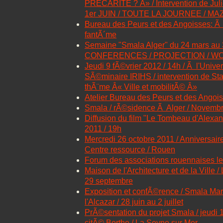
PRECARITE ? Â» / Intervention de Ju
1er JUIN / TOUTE LA JOURNEE / MA
Bureau des Peurs et des Angoisses: Ã 
fantÃ´me
Semaine "Smala Alger" du 24 mars au 
CONFERENCES / PROJECTION / 
Jeudi 9 fÃ©vrier 2012 / 14h / Ã l'Univ
SÃ©minaire IRIHS / intervention de St
thÃ¨me Â« Ville et mobilitÃ© Â»
Atelier Bureau des Peurs et des Angois
Smala / rÃ©sidence Ã Alger / Novemb
Diffusion du film "Le Tombeau d'Alexa
2011 / 19h
Mercredi 26 octobre 2011 / Anniversair
Centre ressource / Rouen
Forum des associations rouennaises l
Maison de l'Architecture et de la Ville / 
29 septembre
Exposition et confÃ©rence / Smala Mars
l'Alcazar / 28 juin au 2 juillet
PrÃ©sentation du projet Smala / jeudi 1
citÃ© Berthe / La Seyne sur Mer