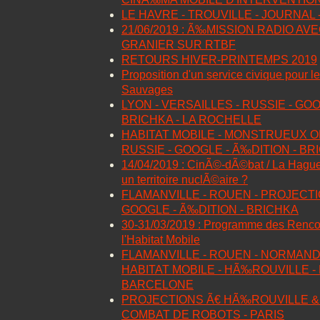
LE HAVRE - TROUVILLE - JOURNAL 
21/06/2019 : Ã‰MISSION RADIO A
GRANIER SUR RTBF
RETOURS HIVER-PRINTEMPS 2019
Proposition d'un service civique pour l
Sauvages
LYON - VERSAILLES - RUSSIE - GOO
BRICHKA - LA ROCHELLE
HABITAT MOBILE - MONSTRUEUX O
RUSSIE - GOOGLE - Ã‰DITION - BR
14/04/2019 : CinÃ©-dÃ©bat / La Hague,
un territoire nuclÃ©aire ?
FLAMANVILLE - ROUEN - PROJECTIO
GOOGLE - Ã‰DITION - BRICHKA
30-31/03/2019 : Programme des Rencon
l'Habitat Mobile
FLAMANVILLE - ROUEN - NORMAN
HABITAT MOBILE - HÃ‰ROUVILLE - 
BARCELONE
PROJECTIONS Ã€ HÃ‰ROUVILLE & 
COMBAT DE ROBOTS - PARIS