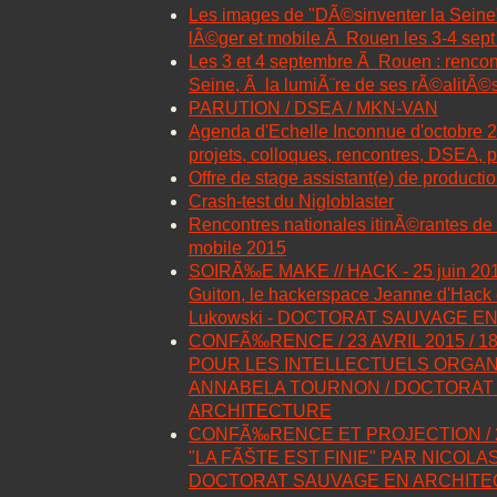
Les images de "DÃ©sinventer la Seine",
lÃ©ger et mobile Ã Rouen les 3-4 sep
Les 3 et 4 septembre Ã Rouen : rencon
Seine, Ã la lumiÃ¨re de ses rÃ©alitÃ©
PARUTION / DSEA / MKN-VAN
Agenda d'Echelle Inconnue d'octobre 
projets, colloques, rencontres, DSEA, p
Offre de stage assistant(e) de producti
Crash-test du Nigloblaster
Rencontres nationales itinÃ©rantes de 
mobile 2015
SOIRÃ‰E MAKE // HACK - 25 juin 201
Guiton, le hackerspace Jeanne d'Hack 
Lukowski - DOCTORAT SAUVAGE E
CONFÃ‰RENCE / 23 AVRIL 2015 / 1
POUR LES INTELLECTUELS ORGAN
ANNABELA TOURNON / DOCTORAT
ARCHITECTURE
CONFÃ‰RENCE ET PROJECTION / 26
"LA FÃŠTE EST FINIE" PAR NICOLA
DOCTORAT SAUVAGE EN ARCHIT