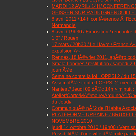
MARDI 12 AVRIL/ 14H/ CONFERENC
GEISSER SUR RADIO GRENOUILLE 
8 avril 2011 / 14 h confÃ©rence Ã l'Eco
Normandie
8 avril / 19h30 / Exposition / rencontre 
1.0" / Rouen
17 mars / 20h30 / Le Havre / France Â«
expulsion Â»
Rennes, 18 fÃ©vrier 2011, apÃ©ro cod
Smala Londres / restitution / samedi 29 
journÃ©e
Semaine contre la loi LOPPSI 2 / du 15
AssemblÃ©e contre LOPPSI-2. mecredi
Nantes // Jeudi 09 dÃ©c 14h > minuit :
Atelier/Carto/MÃ©moire/ArduinoÃªl/C
du Jeudi/
CommuniquÃ© nÂ°2 de l'Habite Asoci
PLATEFORME URBAINE / BRUXELLES
NOVEMBRE 2010
jeudi 14 octobre 2010 / 19h00 / Vernissa
PossibilitÃ© d'une ville dÃ©truite par