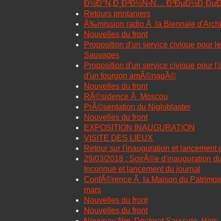
Ð½Ð°Ñ‚Ð¸Ð²Ð½Ñ‹Ñ… Ð³ÐµÐ½Ð¸ÐµÐ
Retours printaniers
Ã‰mission radio Ã la Biennale d'Archi
Nouvelles du front
Proposition d'un service civique pour l
Sauvages
Proposition d'un service civique pour l
d'un fourgon amÃ©nagÃ©
Nouvelles du front
RÃ©sidence Ã Moscou
PrÃ©sentation du Nigloblaster
Nouvelles du front
EXPOSITION INAUGURATION
VISITE DES LIEUX
Retour sur l'inauguration et lancement 
29/03/2018 : SoirÃ©e d'inauguration du
Inconnue et lancement du journal
ConfÃ©rence Ã la Maison du Patrimoi
mars
Nouvelles du front
Nouvelles du front
Nouveau film, Doctorat Sauvage, Hors-