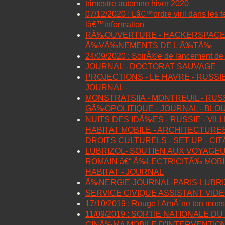
trimestre automne hiver 2020
07/12/2020 : Lâ€™ordre viril dans les 
lâ€™information
RÃ‰OUVERTURE - HACKERSPACE -
Ã‰VÃ‰NEMENTS DE L'Ã‰TÃ‰
24/09/2020 : SoirÃ©e de lancement 
JOURNAL - DOCTORAT SAUVAGE
PROJECTIONS - LE HAVRE - RUSSIE
JOURNAL -
MONSTRATSIIA - MONTREUIL - RUSS
GÃ‰OPOLITIQUE - JOURNAL - BLO
NUITS DES IDÃ‰ES - RUSSIE - VIL
HABITAT MOBILE - ARCHITECTURES
DROITS CULTURELS - SET UP - C
LUBRIZOL- SOUTIEN AUX VOYAGEU
ROMAIN â€“ Ã‰LECTRICITÃ‰ MOBIL
HABITAT - JOURNAL
Ã‰NERGIE-JOURNAL-PARIS-LUBRI
SERVICE CIVIQUE ASSISTANT VID
17/10/2019 : Rouge ! AmÃ¨ne ton monst
11/09/2019 : SORTIE NATIONALE DU
CINÃ‰MA MOBILE D'INTERVENTIO