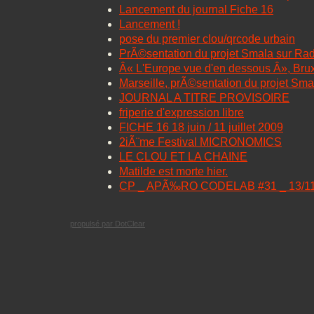
Lancement du journal Fiche 16
Lancement !
pose du premier clou/qrcode urbain
PrÃ©sentation du projet Smala sur Rad
Â« L'Europe vue d'en dessous Â», Brux
Marseille, prÃ©sentation du projet Sma
JOURNAL A TITRE PROVISOIRE
friperie d'expression libre
FICHE 16 18 juin / 11 juillet 2009
2iÃ¨me Festival MICRONOMICS
LE CLOU ET LA CHAINE
Matilde est morte hier.
CP _ APÃ‰RO CODELAB #31 _ 13/11
propulsé par DotClear