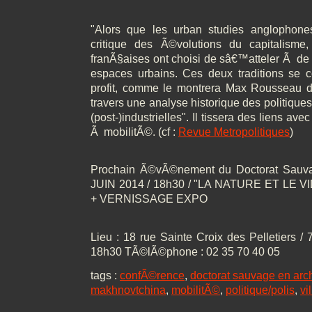
"Alors que les urban studies anglophon
critique des Ã©volutions du capitalisme,
franÃ§aises ont choisi de sâ€™atteler Ã de
espaces urbains. Ces deux traditions se 
profit, comme le montrera Max Rousseau
travers une analyse historique des politiques
(post-)industrielles". Il tissera des liens av
Ã mobilitÃ©. (cf :
Revue Metropolitiques
)
Prochain Ã©vÃ©nement du Doctorat Sauvag
JUIN 2014 / 18h30 / "LA NATURE ET LE
+ VERNISSAGE EXPO
Lieu : 18 rue Sainte Croix des Pelletiers 
18h30 TÃ©lÃ©phone : 02 35 70 40 05
tags :
confÃ©rence
,
doctorat sauvage en arch
makhnovtchina
,
mobilitÃ©
,
politique/polis
,
vi