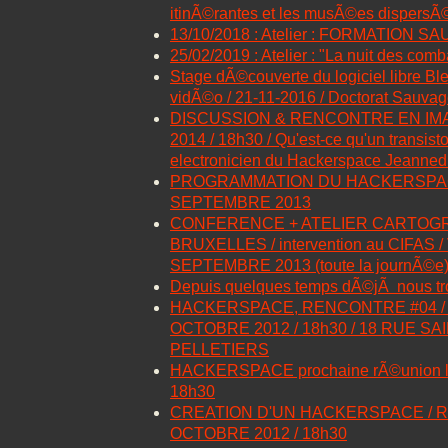
itinÃ©rantes et les musÃ©es dispersÃ
13/10/2018 : Atelier : FORMATION
25/02/2019 : Atelier : "La nuit des comb
Stage dÃ©couverte du logiciel libre Bl
vidÃ©o / 21-11-2016 / Doctorat Sauv
DISCUSSION & RENCONTRE EN IMA
2014 / 18h30 / Qu'est-ce qu'un transisto
electronicien du Hackerspace Jeanne
PROGRAMMATION DU HACKERSPAC
SEPTEMBRE 2013
CONFERENCE + ATELIER CARTOGR
BRUXELLES / intervention au CIFAS 
SEPTEMBRE 2013 (toute la journÃ©e
Depuis quelques temps dÃ©jÃ nous tro
HACKERSPACE, RENCONTRE #04 / 
OCTOBRE 2012 / 18h30 / 18 RUE S
PELLETIERS
HACKERSPACE prochaine rÃ©union lu
18h30
CREATION D'UN HACKERSPACE / R
OCTOBRE 2012 / 18h30