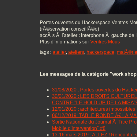
Portes ouvertes du Hackerspace Ventres Mou
(rÃ©servation conseillÃ©e)
accÃ¨s Ã l'atelier : interphone Ã gauche de 
Plus d'informations sur
Ventres Mous
tags :
atelier
,
ateliers
,
hackerspace
,
matÃ©riel
Les messages de la catégorie "work shop
31/08/2020 : Portes ouvertes du Hacke
30/01/2020 : LES DROITS CULTURE
CONTRE "LE HOLD UP DE LA MISÃˆ
12/01/2020 : architectures impossibles
06/12/2019: TABLE RONDE Ã€ LA M
Sortie Nationale du Journal Ã Titre P
Mobile d'Intervention" #8
13-16 mars 2019 : ALLEZ ! Rencontre s