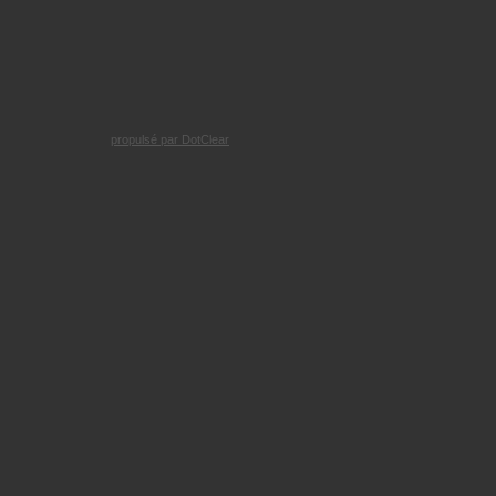
propulsé par DotClear